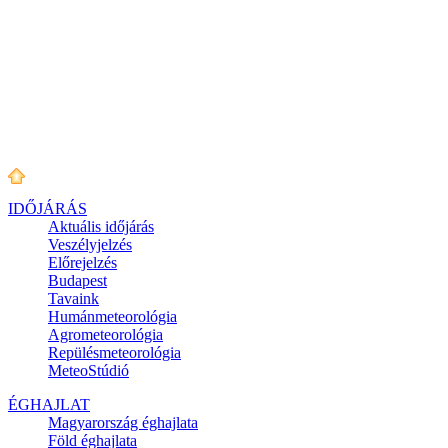
IDŐJÁRÁS
Aktuális
időjárás
Veszélyjelzés
Előrejelzés
Budapest
Tavaink
Humánmeteorológia
Agrometeorológia
Repülésmeteorológia
MeteoStúdió
ÉGHAJLAT
Magyarország éghajlata
Föld éghajlata