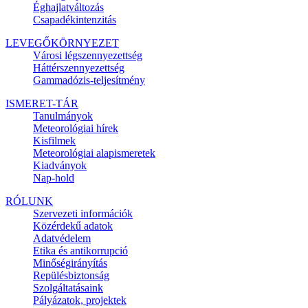
Éghajlatváltozás
Csapadékintenzitás
LEVEGŐKÖRNYEZET
Városi légszennyezettség
Háttérszennyezettség
Gammadózis-teljesítmény
ISMERET-TÁR
Tanulmányok
Meteorológiai hírek
Kisfilmek
Meteorológiai alapismeretek
Kiadványok
Nap-hold
RÓLUNK
Szervezeti információk
Közérdekű adatok
Adatvédelem
Etika és antikorrupció
Minőségirányítás
Repülésbiztonság
Szolgáltatásaink
Pályázatok, projektek