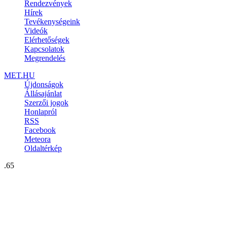
Rendezvények
Hírek
Tevékenységeink
Videók
Elérhetőségek
Kapcsolatok
Megrendelés
MET.HU
Újdonságok
Állásajánlat
Szerzői jogok
Honlapról
RSS
Facebook
Meteora
Oldaltérkép
.65