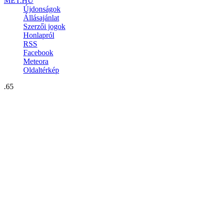
MET.HU
Újdonságok
Állásajánlat
Szerzői jogok
Honlapról
RSS
Facebook
Meteora
Oldaltérkép
.65