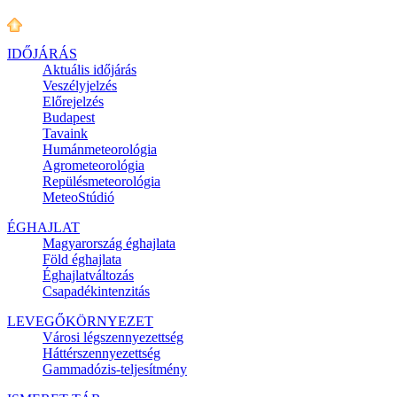
IDŐJÁRÁS
Aktuális
időjárás
Veszélyjelzés
Előrejelzés
Budapest
Tavaink
Humánmeteorológia
Agrometeorológia
Repülésmeteorológia
MeteoStúdió
ÉGHAJLAT
Magyarország éghajlata
Föld éghajlata
Éghajlatváltozás
Csapadékintenzitás
LEVEGŐKÖRNYEZET
Városi légszennyezettség
Háttérszennyezettség
Gammadózis-teljesítmény