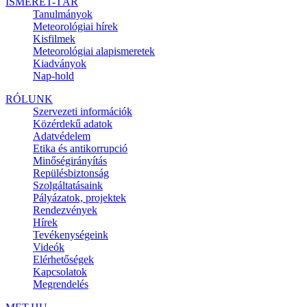
ISMERET-TÁR
Tanulmányok
Meteorológiai hírek
Kisfilmek
Meteorológiai alapismeretek
Kiadványok
Nap-hold
RÓLUNK
Szervezeti információk
Közérdekű adatok
Adatvédelem
Etika és antikorrupció
Minőségirányítás
Repülésbiztonság
Szolgáltatásaink
Pályázatok, projektek
Rendezvények
Hírek
Tevékenységeink
Videók
Elérhetőségek
Kapcsolatok
Megrendelés