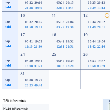
nap
05:22 20:16
05:24 20:15
05:25 20:13
hold
21:58 10:39
22:17 11:54
22:39 13:13
10
11
12
nap
05:32 20:05
05:33 20:04
05:34 20:02
hold
01:58 19:01
03:22 19:36
04:49 20:01
17
18
19
nap
05:41 19:53
05:42 19:52
05:44 19:50
hold
11:19 21:30
12:31 21:51
13:42 22:16
24
25
26
nap
05:50 19:41
05:52 19:39
05:53 19:37
hold
18:08 01:21
18:36 02:28
18:58 03:39
31
nap
06:00 19:27
hold
20:23 09:44
Téli időszámítás
Nyári időszámítás