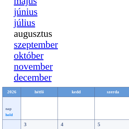
május
június
július
augusztus
szeptember
október
november
december
2026
hétfő
kedd
szerda
nap
hold
3
4
5