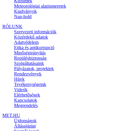
Kisfilmek
Meteorológiai alapismeretek
Kiadványok
Nap-hold
RÓLUNK
Szervezeti információk
Közérdekű adatok
Adatvédelem
Etika és antikorrupció
Minőségirányítás
Repülésbiztonság
Szolgáltatásaink
Pályázatok, projektek
Rendezvények
Hírek
Tevékenységeink
Videók
Elérhetőségek
Kapcsolatok
Megrendelés
MET.HU
Újdonságok
Állásajánlat