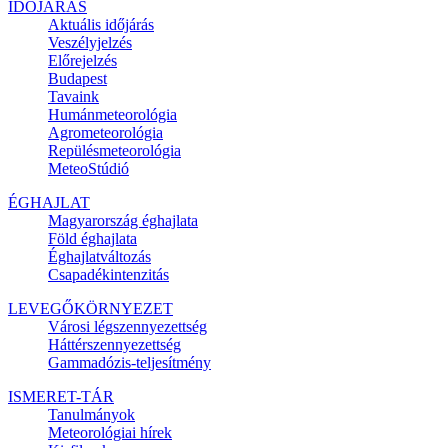
IDŐJÁRÁS
Aktuális
időjárás
Veszélyjelzés
Előrejelzés
Budapest
Tavaink
Humánmeteorológia
Agrometeorológia
Repülésmeteorológia
MeteoStúdió
ÉGHAJLAT
Magyarország éghajlata
Föld éghajlata
Éghajlatváltozás
Csapadékintenzitás
LEVEGŐKÖRNYEZET
Városi légszennyezettség
Háttérszennyezettség
Gammadózis-teljesítmény
ISMERET-TÁR
Tanulmányok
Meteorológiai hírek