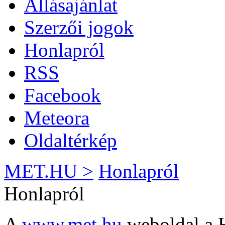
Állásajánlat
Szerzői jogok
Honlapról
RSS
Facebook
Meteora
Oldaltérkép
MET.HU >
Honlapról
Honlapról
A
www.met.hu
weboldal a