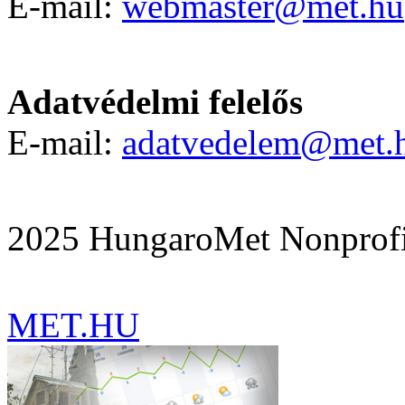
E-mail:
webmaster@met.hu
Adatvédelmi felelős
E-mail:
adatvedelem@met.
2025 HungaroMet Nonprofit
MET.HU