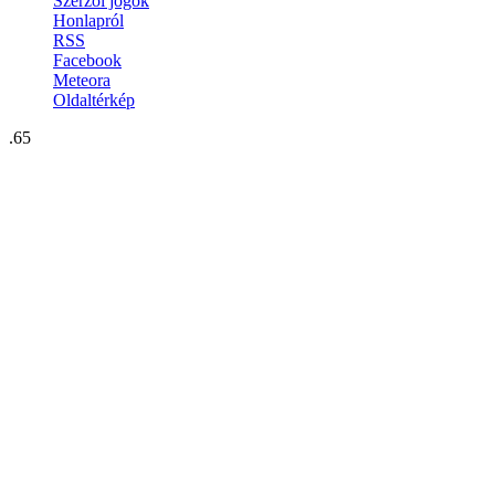
Szerzői jogok
Honlapról
RSS
Facebook
Meteora
Oldaltérkép
.65