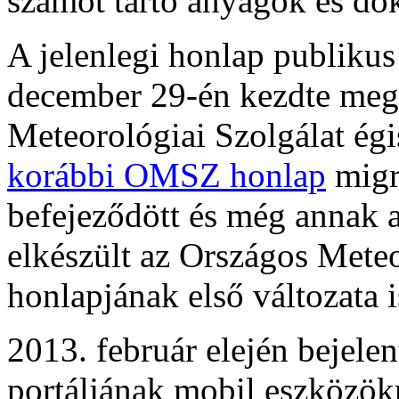
számot tartó anyagok és dok
A jelenlegi honlap publikus
december 29-én kezdte meg
Meteorológiai Szolgálat égisz
korábbi OMSZ honlap
migr
befejeződött és még annak 
elkészült az Országos Mete
honlapjának első változata i
2013. február elején bejele
portáljának mobil eszközökr