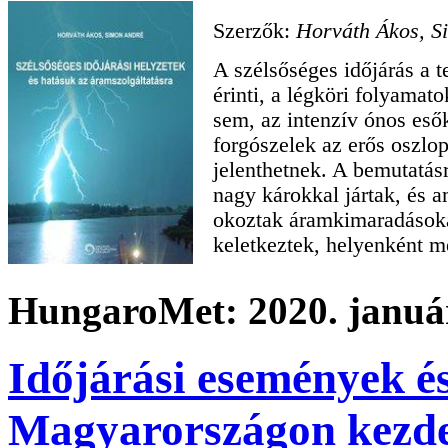
Szerzők:
Horváth Ákos,
S
A szélsőséges időjárás a t
érinti, a légköri folyamat
sem, az intenzív ónos eső
forgószelek az erős oszlop
jelenthetnek. A bemutatásr
nagy károkkal jártak, és 
okoztak áramkimaradásoka
keletkeztek, helyenként 
HungaroMet: 2020. január
Időjárási események é
Magyarországon kezdet