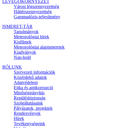
LEVEGŐKÖRNYEZET
Városi légszennyezettség
Háttérszennyezettség
Gammadózis-teljesítmény
ISMERET-TÁR
Tanulmányok
Meteorológiai hírek
Kisfilmek
Meteorológiai alapismeretek
Kiadványok
Nap-hold
RÓLUNK
Szervezeti információk
Közérdekű adatok
Adatvédelem
Etika és antikorrupció
Minőségirányítás
Repülésbiztonság
Szolgáltatásaink
Pályázatok, projektek
Rendezvények
Hírek
Tevékenységeink