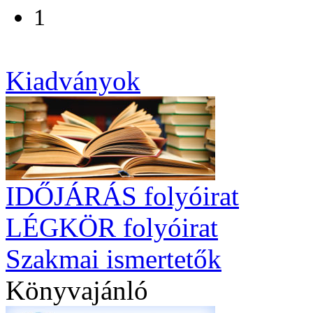
1
Kiadványok
IDŐJÁRÁS folyóirat
LÉGKÖR folyóirat
Szakmai ismertetők
Könyvajánló