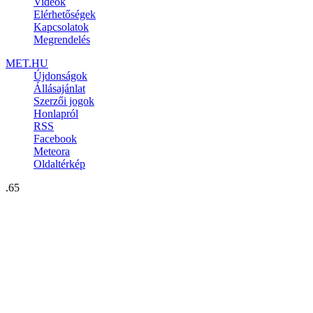
Videók
Elérhetőségek
Kapcsolatok
Megrendelés
MET.HU
Újdonságok
Állásajánlat
Szerzői jogok
Honlapról
RSS
Facebook
Meteora
Oldaltérkép
.65