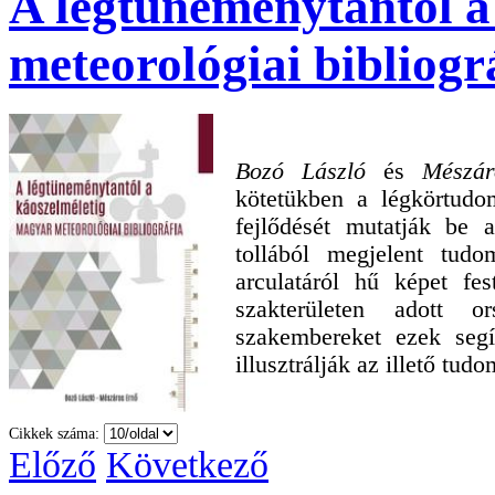
A légtüneménytantól a
meteorológiai bibliogr
Bozó László
és
Mészá
kötetükben a légkörtudom
fejlődését mutatják be
tollából megjelent tu
arculatáról hű képet fe
szakterületen adott 
szakembereket ezek segí
illusztrálják az illető tud
Cikkek száma:
Előző
Következő