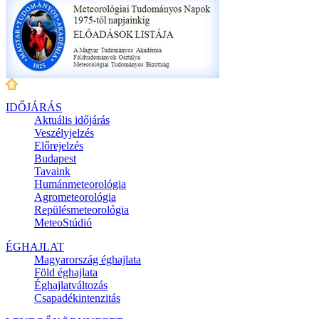
IDŐJÁRÁS
Aktuális
időjárás
Veszélyjelzés
Előrejelzés
Budapest
Tavaink
Humánmeteorológia
Agrometeorológia
Repülésmeteorológia
MeteoStúdió
ÉGHAJLAT
Magyarország éghajlata
Föld éghajlata
Éghajlatváltozás
Csapadékintenzitás