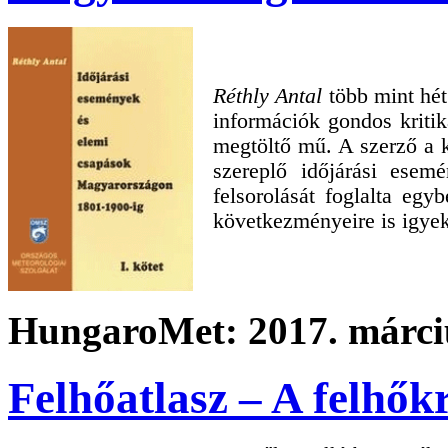
Réthly Antal
több mint hét
információk gondos kritik
megtöltő mű. A szerző a
szereplő időjárási esem
felsorolását foglalta eg
következményeire is igyeke
HungaroMet: 2017. márciu
Felhőatlasz – A felhő