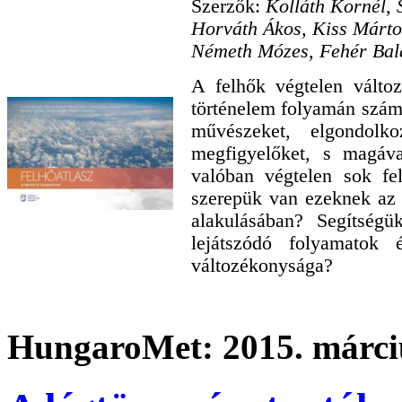
Szerzők:
Kolláth Kornél, 
Horváth Ákos, Kiss Márto
Németh Mózes, Fehér Balá
A felhők végtelen válto
történelem folyamán számt
művészeket, elgondolko
megfigyelőket, s magáv
valóban végtelen sok fe
szerepük van ezeknek az
alakulásában? Segítség
lejátszódó folyamatok
változékonysága?
HungaroMet: 2015. márciu