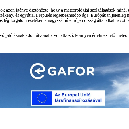
ők azon igénye ösztönözte, hogy a meteorológiai szolgáltatások minél
b érzékeny, és egyúttal a repülés legsebezhetőbb ága, Európában jelenle
nos légiforgalom esetében a nagyszámú európai ország által alkalmazot
ő pilótáknak adott útvonalra vonatkozó, könnyen értelmezhető meteorol