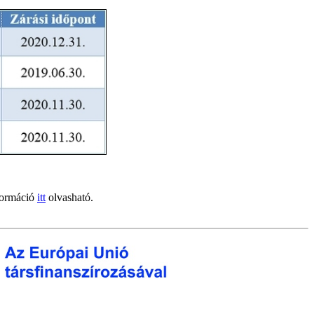
formáció
itt
olvasható.