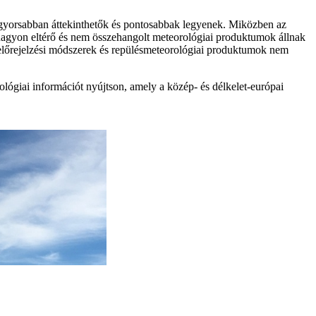
 gyorsabban áttekinthetők és pontosabbak legyenek. Miközben az
g nagyon eltérő és nem összehangolt meteorológiai produktumok állnak
t előrejelzési módszerek és repülésmeteorológiai produktumok nem
ógiai információt nyújtson, amely a közép- és délkelet-európai