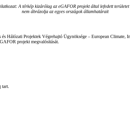
ilatkozat: A térkép kizárólag az eGAFOR projekt által lefedett területet
nem ábrázolja az egyes országok államhatárait
ciós és Hálózati Projektek Végrehajtó Ügynöksége – European Climate, 
eGAFOR projekt megvalósítását.
tart.