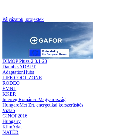
Pályázatok, projektek
DIMOP Plusz-2.3.1-23
Danube-ADAPT
AdaptationHubs
LIFE COOL ZONE
RODEO
ÉMNL
KKER
Interreg Románia–Magyarország
HungaroMet Zrt. energetikai korszerűsítés
Vizlab
GINOP2016
Hungairy
KlimAdat
NATÉR