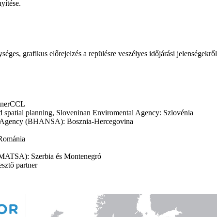
yítése.
s, grafikus előrejelzés a repülésre veszélyes időjárási jelenségekről
rtnerCCL
d spatial planning, Sloveninan Enviromental Agency: Szlovénia
es Agency (BHANSA): Bosznia-Hercegovina
 Románia
(SMATSA): Szerbia és Montenegró
esztő partner