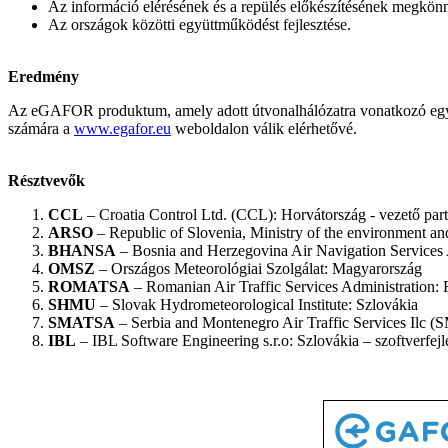
Az információ elérésének és a repülés előkészítésének megkönn
Az országok közötti együttműködést fejlesztése.
Eredmény
Az eGAFOR produktum, amely adott útvonalhálózatra vonatkozó egysége
számára a
www.egafor.eu
weboldalon válik elérhetővé.
Résztvevők
CCL
– Croatia Control Ltd. (CCL): Horvátország - vezető pa
ARSO
– Republic of Slovenia, Ministry of the environment an
BHANSA
– Bosnia and Herzegovina Air Navigation Servic
OMSZ
– Országos Meteorológiai Szolgálat: Magyarország
ROMATSA
– Romanian Air Traffic Services Administration:
SHMU
– Slovak Hydrometeorological Institute: Szlovákia
SMATSA
– Serbia and Montenegro Air Traffic Services Ilc 
IBL
– IBL Software Engineering s.r.o: Szlovákia – szoftverfejl