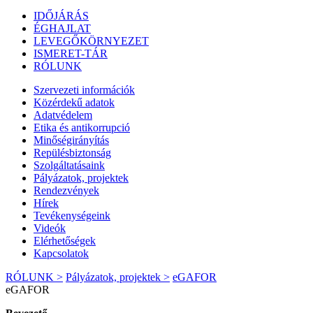
IDŐJÁRÁS
ÉGHAJLAT
LEVEGŐKÖRNYEZET
ISMERET-TÁR
RÓLUNK
Szervezeti információk
Közérdekű adatok
Adatvédelem
Etika és antikorrupció
Minőségirányítás
Repülésbiztonság
Szolgáltatásaink
Pályázatok, projektek
Rendezvények
Hírek
Tevékenységeink
Videók
Elérhetőségek
Kapcsolatok
RÓLUNK >
Pályázatok, projektek >
eGAFOR
eGAFOR