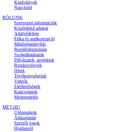
Kiadványok
Nap-hold
RÓLUNK
Szervezeti információk
Közérdekű adatok
Adatvédelem
Etika és antikorrupció
Minőségirányítás
Repülésbiztonság
Szolgáltatásaink
Pályázatok, projektek
Rendezvények
Hírek
Tevékenységeink
Videók
Elérhetőségek
Kapcsolatok
Megrendelés
MET.HU
Újdonságok
Állásajánlat
Szerzői jogok
Honlapról