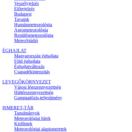
Veszélyjelzés
Előrejelzés
Budapest
Tavaink
Humánmeteorológia
Agrometeorológia
Repülésmeteorológia
MeteoStúdió
ÉGHAJLAT
Magyarország éghajlata
Föld éghajlata
Éghajlatváltozás
Csapadékintenzitás
LEVEGŐKÖRNYEZET
Városi légszennyezettség
Háttérszennyezettség
Gammadózis-teljesítmény
ISMERET-TÁR
Tanulmányok
Meteorológiai hírek
Kisfilmek
Meteorológiai alapismeretek