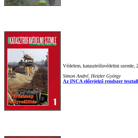
Védelem, katasztrófavédelmi szemle, 
Simon André, Heizler György
Az INCA előrejelző rendszer teszt