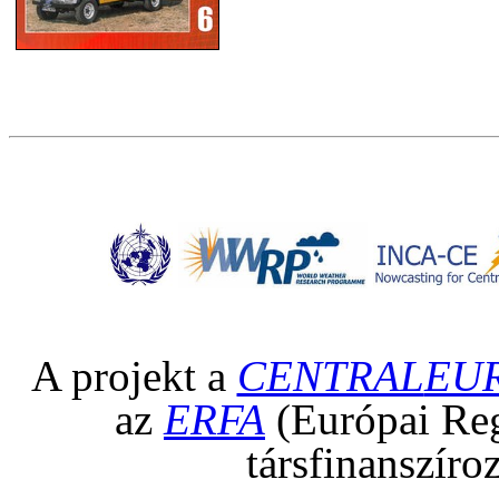
A projekt a
CENTRAL
EU
az
ERFA
(Európai Regi
társfinanszíro