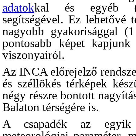
adatok
kal és egyéb 
segítségével. Ez lehetővé 
nagyobb gyakorisággal (1
pontosabb képet kapjunk a
viszonyairól.
Az INCA előrejelző rendsze
és széllökés térképek kész
négy részre bontott nagyítás
Balaton térségére is.
A csapadék az egyik l
meteorológiai paraméter, m