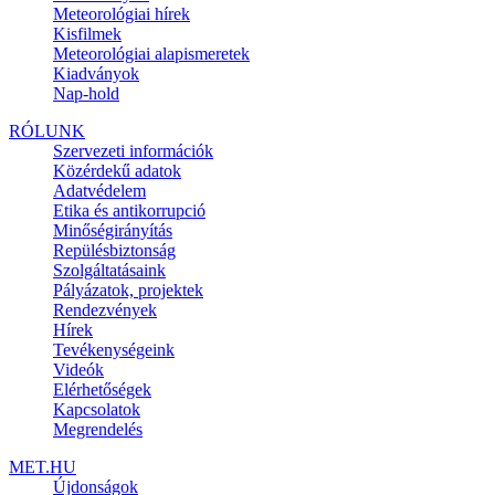
Meteorológiai hírek
Kisfilmek
Meteorológiai alapismeretek
Kiadványok
Nap-hold
RÓLUNK
Szervezeti információk
Közérdekű adatok
Adatvédelem
Etika és antikorrupció
Minőségirányítás
Repülésbiztonság
Szolgáltatásaink
Pályázatok, projektek
Rendezvények
Hírek
Tevékenységeink
Videók
Elérhetőségek
Kapcsolatok
Megrendelés
MET.HU
Újdonságok