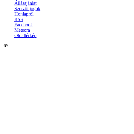
Állásajánlat
Szerzői jogok
Honlapról
RSS
Facebook
Meteora
Oldaltérkép
.65