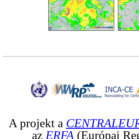
A projekt a
CENTRAL
EU
az
ERFA
(Európai Regi