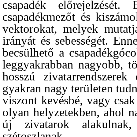
csapadék előrejelzését. 
csapadékmezőt és kiszámol
vektorokat, melyek mutatj
irányát és sebességét. Enn
becsülhető a csapadékgóco
leggyakrabban nagyobb, tö
hosszú zivatarrendszerek 
gyakran nagy területen tudn
viszont kevésbé, vagy csak
olyan helyzetekben, ahol n
új zivatarok alakulna
szétoszlanak.