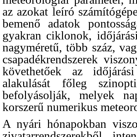
az azokat leíró számítógép
bemenő adatok pontosság
gyakran ciklonok, időjárás
nagyméretű, több száz, vag
csapadékrendszerek viszony
követhetőek az időjárás
alakulását főleg szinopt
befolyásolják, melyek na
korszerű numerikus meteoro
A nyári hónapokban viszo
zivatarrendszerekből int