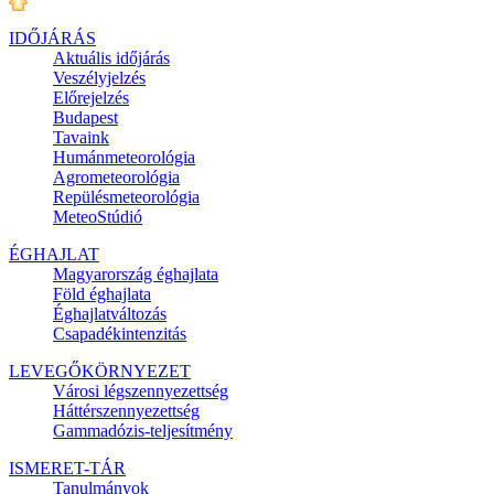
IDŐJÁRÁS
Aktuális
időjárás
Veszélyjelzés
Előrejelzés
Budapest
Tavaink
Humánmeteorológia
Agrometeorológia
Repülésmeteorológia
MeteoStúdió
ÉGHAJLAT
Magyarország éghajlata
Föld éghajlata
Éghajlatváltozás
Csapadékintenzitás
LEVEGŐKÖRNYEZET
Városi légszennyezettség
Háttérszennyezettség
Gammadózis-teljesítmény
ISMERET-TÁR
Tanulmányok