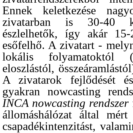
Ennek keletkezése nagy
zivatarban is 30-40 k
észlelhetők, így akár 15-
esőfelhő. A zivatart - mel
lokális folyamatoktól (t
eloszlástól, összeáramlástó
A zivatarok fejlődését és
gyakran nowcasting rends
INCA nowcasting rendszer
állomáshálózat által mért
csapadékintenzitást, valam