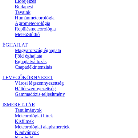
Előrejelzés
Budapest
Tavaink
Humánmeteorológia
Agrometeorológia
Repülésmeteorológia
MeteoStúdió
ÉGHAJLAT
Magyarország éghajlata
Föld éghajlata
Éghajlatváltozás
Csapadékintenzitás
LEVEGŐKÖRNYEZET
Városi légszennyezettség
Háttérszennyezettség
Gammadózis-teljesítmény
ISMERET-TÁR
Tanulmányok
Meteorológiai hírek
Kisfilmek
Meteorológiai alapismeretek
Kiadványok
Nap-hold