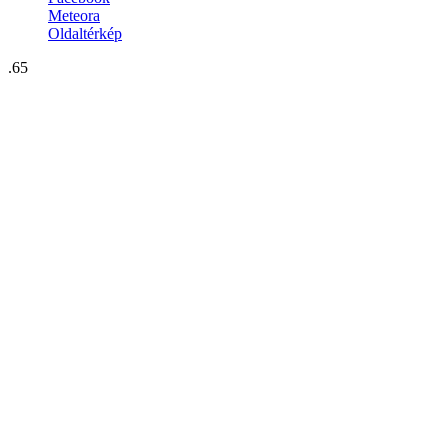
Meteora
Oldaltérkép
.65