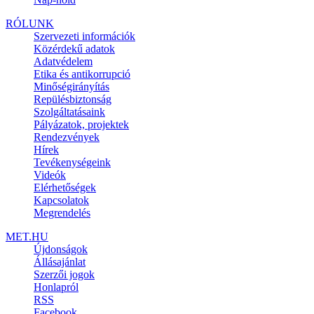
RÓLUNK
Szervezeti információk
Közérdekű adatok
Adatvédelem
Etika és antikorrupció
Minőségirányítás
Repülésbiztonság
Szolgáltatásaink
Pályázatok, projektek
Rendezvények
Hírek
Tevékenységeink
Videók
Elérhetőségek
Kapcsolatok
Megrendelés
MET.HU
Újdonságok
Állásajánlat
Szerzői jogok
Honlapról
RSS
Facebook