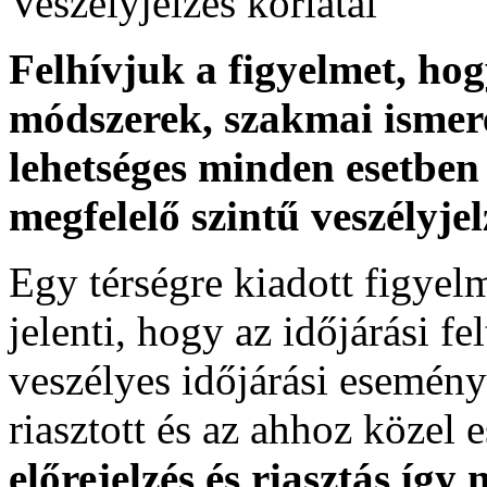
Veszélyjelzés korlátai
Felhívjuk a figyelmet, ho
módszerek, szakmai ismer
lehetséges minden esetben 
megfelelő szintű veszélyje
Egy térségre kiadott figyelme
jelenti, hogy az időjárási f
veszélyes időjárási esemény
riasztott és az ahhoz közel 
előrejelzés és riasztás így