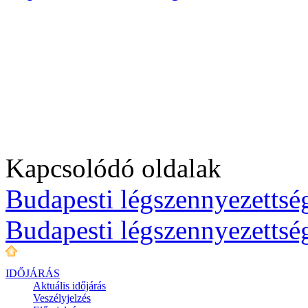
Kapcsolódó oldalak
Budapesti légszennyezettség
Budapesti légszennyezettsé
IDŐJÁRÁS
Aktuális
időjárás
Veszélyjelzés