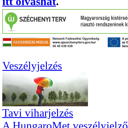
itt olvashat
.
Veszélyjelzés
Tavi viharjelzés
A HungaroMet veszélyjelző