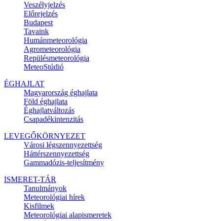
Veszélyjelzés
Előrejelzés
Budapest
Tavaink
Humánmeteorológia
Agrometeorológia
Repülésmeteorológia
MeteoStúdió
ÉGHAJLAT
Magyarország éghajlata
Föld éghajlata
Éghajlatváltozás
Csapadékintenzitás
LEVEGŐKÖRNYEZET
Városi légszennyezettség
Háttérszennyezettség
Gammadózis-teljesítmény
ISMERET-TÁR
Tanulmányok
Meteorológiai hírek
Kisfilmek
Meteorológiai alapismeretek