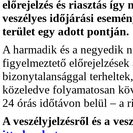
előrejelzés és riasztás így
veszélyes időjárási esemén
terület egy adott pontján.
A harmadik és a negyedik n
figyelmeztető előrejelzések
bizonytalansággal terheltek
közeledve folyamatosan köv
24 órás időtávon belül – a r
A veszélyjelzésről és a ves