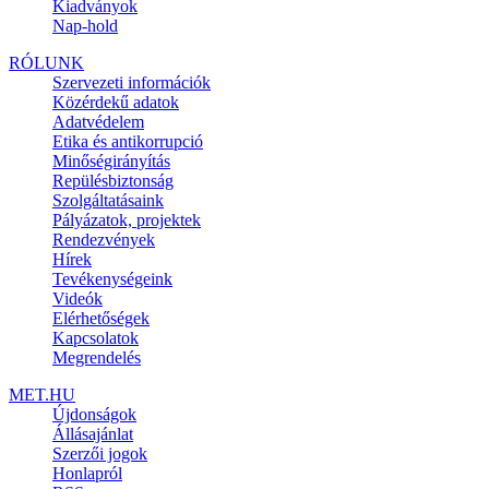
Kiadványok
Nap-hold
RÓLUNK
Szervezeti információk
Közérdekű adatok
Adatvédelem
Etika és antikorrupció
Minőségirányítás
Repülésbiztonság
Szolgáltatásaink
Pályázatok, projektek
Rendezvények
Hírek
Tevékenységeink
Videók
Elérhetőségek
Kapcsolatok
Megrendelés
MET.HU
Újdonságok
Állásajánlat
Szerzői jogok
Honlapról