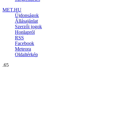
MET.HU
Újdonságok
Állásajánlat
Szerzői jogok
Honlapról
RSS
Facebook
Meteora
Oldaltérkép
.65