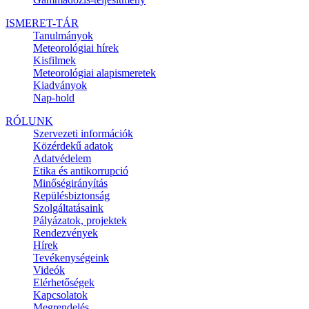
ISMERET-TÁR
Tanulmányok
Meteorológiai hírek
Kisfilmek
Meteorológiai alapismeretek
Kiadványok
Nap-hold
RÓLUNK
Szervezeti információk
Közérdekű adatok
Adatvédelem
Etika és antikorrupció
Minőségirányítás
Repülésbiztonság
Szolgáltatásaink
Pályázatok, projektek
Rendezvények
Hírek
Tevékenységeink
Videók
Elérhetőségek
Kapcsolatok
Megrendelés