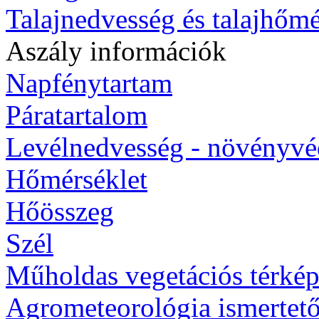
Talajnedvesség és talajhőmé
Aszály információk
Napfénytartam
Páratartalom
Levélnedvesség - növényv
Hőmérséklet
Hőösszeg
Szél
Műholdas vegetációs térké
Agrometeorológia ismertet