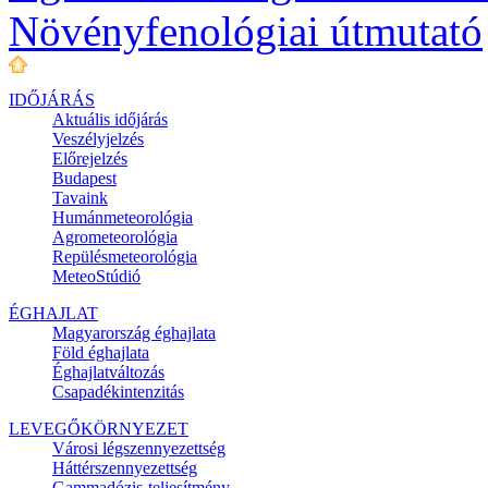
Növényfenológiai útmutató
IDŐJÁRÁS
Aktuális
időjárás
Veszélyjelzés
Előrejelzés
Budapest
Tavaink
Humánmeteorológia
Agrometeorológia
Repülésmeteorológia
MeteoStúdió
ÉGHAJLAT
Magyarország éghajlata
Föld éghajlata
Éghajlatváltozás
Csapadékintenzitás
LEVEGŐKÖRNYEZET
Városi légszennyezettség
Háttérszennyezettség
Gammadózis-teljesítmény