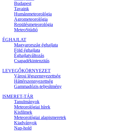
Budapest
Tavaink
Humánmeteorológia
Agrometeorológia
Repülésmeteorológia
MeteoStúdió
ÉGHAJLAT
Magyarország éghajlata
Föld éghajlata
Éghajlatváltozás
Csapadékintenzitás
LEVEGŐKÖRNYEZET
Városi légszennyezettség
Háttérszennyezettség
Gammadózis-teljesítmény
ISMERET-TÁR
Tanulmányok
Meteorológiai hírek
Kisfilmek
Meteorológiai alapismeretek
Kiadványok
Nap-hold