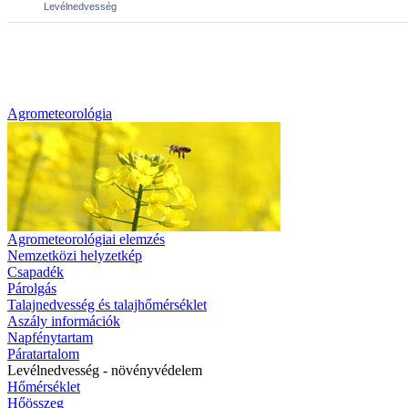
Agrometeorológia
Agrometeorológiai elemzés
Nemzetközi helyzetkép
Csapadék
Párolgás
Talajnedvesség és talajhőmérséklet
Aszály információk
Napfénytartam
Páratartalom
Levélnedvesség - növényvédelem
Hőmérséklet
Hőösszeg