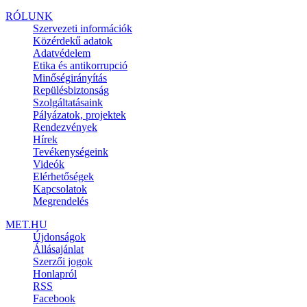
RÓLUNK
Szervezeti információk
Közérdekű adatok
Adatvédelem
Etika és antikorrupció
Minőségirányítás
Repülésbiztonság
Szolgáltatásaink
Pályázatok, projektek
Rendezvények
Hírek
Tevékenységeink
Videók
Elérhetőségek
Kapcsolatok
Megrendelés
MET.HU
Újdonságok
Állásajánlat
Szerzői jogok
Honlapról
RSS
Facebook