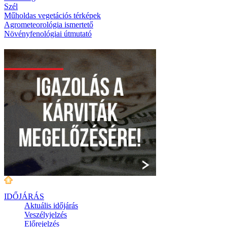
Szél
Műholdas vegetációs térképek
Agrometeorológia ismertető
Növényfenológiai útmutató
IDŐJÁRÁS
Aktuális
időjárás
Veszélyjelzés
Előrejelzés