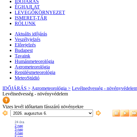
IDŐJÁRÁS
ÉGHAJLAT
LEVEGŐKÖRNYEZET
ISMERET-TÁR
RÓLUNK
Aktuális
időjárás
Veszélyjelzés
Előrejelzés
Budapest
Tavaink
Humánmeteorológia
Agrometeorológia
Repülésmeteorológia
MeteoStúdió
IDŐJÁRÁS >
Agrometeorológia >
Levélnedvesség - növényvédele
Levélnedvesség - növényvédelem
Vizes levél időtartam fásszárú növényekre