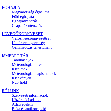
ÉGHAJLAT
Magyarország éghajlata
Föld éghajlata
Éghajlatváltozás
Csapadékintenzitás
LEVEGŐKÖRNYEZET
Városi légszennyezettség
Háttérszennyezettség
Gammadózis-teljesítmény
ISMERET-TÁR
Tanulmányok
Meteorológiai hírek
Kisfilmek
Meteorológiai alapismeretek
Kiadványok
Nap-hold
RÓLUNK
Szervezeti információk
Közérdekű adatok
Adatvédelem
Etika és antikorrupció