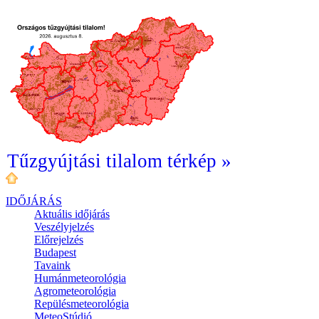
Tűzgyújtási tilalom térkép »
IDŐJÁRÁS
Aktuális
időjárás
Veszélyjelzés
Előrejelzés
Budapest
Tavaink
Humánmeteorológia
Agrometeorológia
Repülésmeteorológia
MeteoStúdió