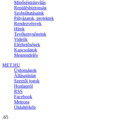
Minőségirányítás
Repülésbiztonság
Szolgáltatásaink
Pályázatok, projektek
Rendezvények
Hírek
Tevékenységeink
Videók
Elérhetőségek
Kapcsolatok
Megrendelés
MET.HU
Újdonságok
Állásajánlat
Szerzői jogok
Honlapról
RSS
Facebook
Meteora
Oldaltérkép
.65