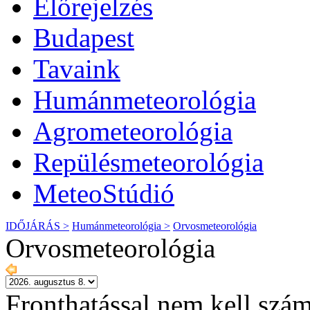
Előrejelzés
Budapest
Tavaink
Humánmeteorológia
Agrometeorológia
Repülésmeteorológia
MeteoStúdió
IDŐJÁRÁS >
Humánmeteorológia >
Orvosmeteorológia
Orvosmeteorológia
Fronthatással nem kell szám