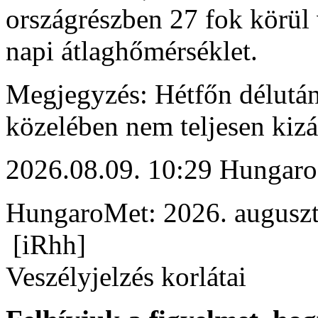
országrészben 27 fok körül v
napi átlaghőmérséklet.
Megjegyzés: Hétfőn délután
közelében nem teljesen kizá
2026.08.09. 10:29 Hungaro
HungaroMet: 2026. auguszt
[iRhh]
Veszélyjelzés korlátai