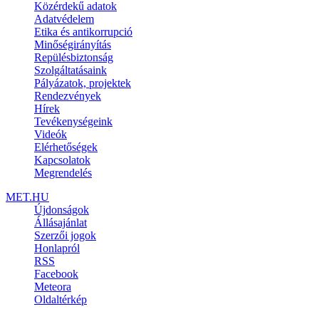
Közérdekű adatok
Adatvédelem
Etika és antikorrupció
Minőségirányítás
Repülésbiztonság
Szolgáltatásaink
Pályázatok, projektek
Rendezvények
Hírek
Tevékenységeink
Videók
Elérhetőségek
Kapcsolatok
Megrendelés
MET.HU
Újdonságok
Állásajánlat
Szerzői jogok
Honlapról
RSS
Facebook
Meteora
Oldaltérkép