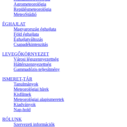
Agrometeorológia
Repülésmeteorológia
MeteoStúdió
ÉGHAJLAT
Magyarország éghajlata
Föld éghajlata
Éghajlatváltozás
Csapadékintenzitás
LEVEGŐKÖRNYEZET
Városi légszennyezettség
Háttérszennyezettség
Gammadózis-teljesítmény
ISMERET-TÁR
Tanulmányok
Meteorológiai hírek
Kisfilmek
Meteorológiai alapismeretek
Kiadványok
Nap-hold
RÓLUNK
Szervezeti információk