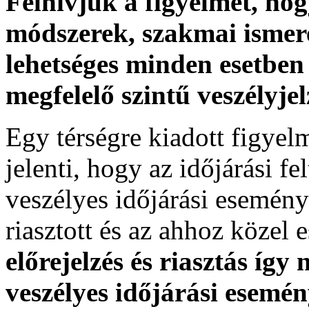
Felhívjuk a figyelmet, ho
módszerek, szakmai ismer
lehetséges minden esetben 
megfelelő szintű veszélyje
Egy térségre kiadott figyelme
jelenti, hogy az időjárási f
veszélyes időjárási esemény
riasztott és az ahhoz közel 
előrejelzés és riasztás így
veszélyes időjárási esemén