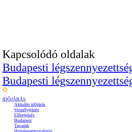
Kapcsolódó oldalak
Budapesti légszennyezettség
Budapesti légszennyezettsé
IDŐJÁRÁS
Aktuális
időjárás
Veszélyjelzés
Előrejelzés
Budapest
Tavaink
Humánmeteorológia