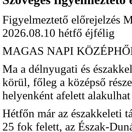
Figyelmeztető előrejelzés M
2026.08.10 hétfő éjfélig
MAGAS NAPI KÖZÉPH
Ma a délnyugati és északkel
körül, főleg a középső rész
helyenként afelett alakulha
Hétfőn már az északkeleti t
25 fok felett, az Észak-Dun