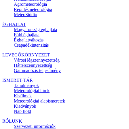
Agrometeorológia
Repülésmeteorológia
MeteoStúdió
ÉGHAJLAT
Magyarország éghajlata
Föld éghajlata
Éghajlatváltozás
Csapadékintenzitás
LEVEGŐKÖRNYEZET
Városi légszennyezettség
Háttérszennyezettség
Gammadózis-teljesítmény
ISMERET-TÁR
Tanulmányok
Meteorológiai hírek
Kisfilmek
Meteorológiai alapismeretek
Kiadványok
Nap-hold
RÓLUNK
Szervezeti információk