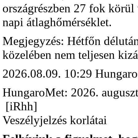
országrészben 27 fok körül v
napi átlaghőmérséklet.
Megjegyzés: Hétfőn délután
közelében nem teljesen kizá
2026.08.09. 10:29 Hungaro
HungaroMet: 2026. auguszt
[iRhh]
Veszélyjelzés korlátai