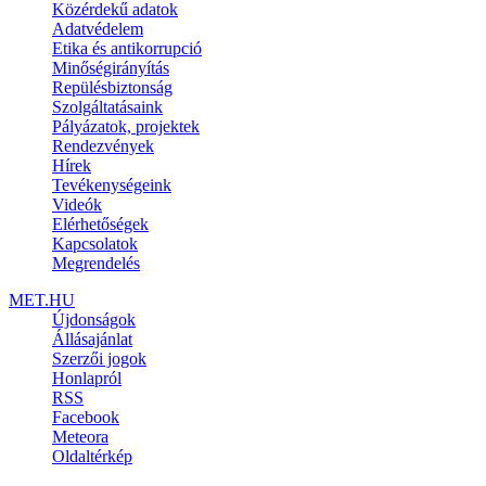
Közérdekű adatok
Adatvédelem
Etika és antikorrupció
Minőségirányítás
Repülésbiztonság
Szolgáltatásaink
Pályázatok, projektek
Rendezvények
Hírek
Tevékenységeink
Videók
Elérhetőségek
Kapcsolatok
Megrendelés
MET.HU
Újdonságok
Állásajánlat
Szerzői jogok
Honlapról
RSS
Facebook
Meteora
Oldaltérkép