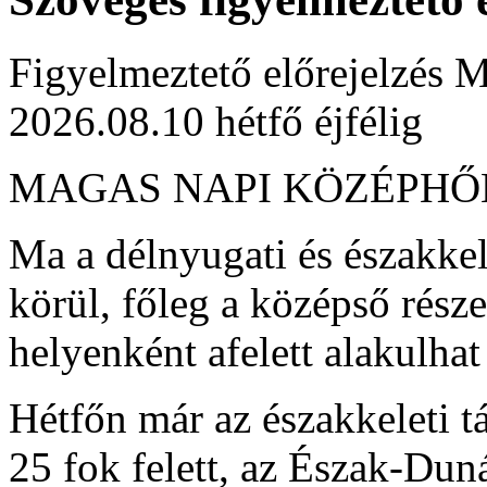
Figyelmeztető előrejelzés M
2026.08.10 hétfő éjfélig
MAGAS NAPI KÖZÉPH
Ma a délnyugati és északkel
körül, főleg a középső rész
helyenként afelett alakulha
Hétfőn már az északkeleti t
25 fok felett, az Észak-Dun