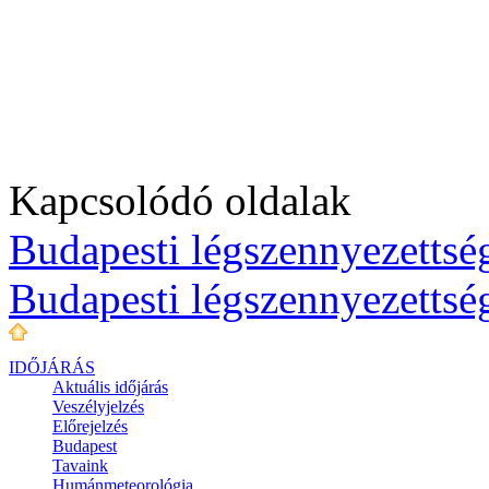
Kapcsolódó oldalak
Budapesti légszennyezettség
Budapesti légszennyezettsé
IDŐJÁRÁS
Aktuális
időjárás
Veszélyjelzés
Előrejelzés
Budapest
Tavaink
Humánmeteorológia