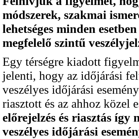
Felhívjuk a figyelmet, ho
módszerek, szakmai ismer
lehetséges minden esetben 
megfelelő szintű veszélyje
Egy térségre kiadott figyelme
jelenti, hogy az időjárási f
veszélyes időjárási esemény
riasztott és az ahhoz közel 
előrejelzés és riasztás így
veszélyes időjárási esemén