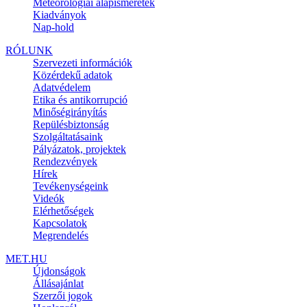
Meteorológiai alapismeretek
Kiadványok
Nap-hold
RÓLUNK
Szervezeti információk
Közérdekű adatok
Adatvédelem
Etika és antikorrupció
Minőségirányítás
Repülésbiztonság
Szolgáltatásaink
Pályázatok, projektek
Rendezvények
Hírek
Tevékenységeink
Videók
Elérhetőségek
Kapcsolatok
Megrendelés
MET.HU
Újdonságok
Állásajánlat
Szerzői jogok