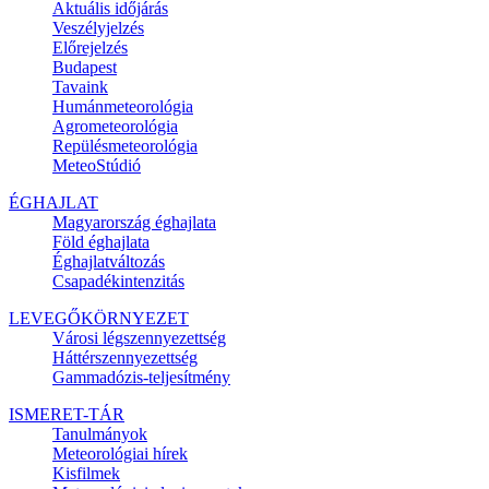
Aktuális
időjárás
Veszélyjelzés
Előrejelzés
Budapest
Tavaink
Humánmeteorológia
Agrometeorológia
Repülésmeteorológia
MeteoStúdió
ÉGHAJLAT
Magyarország éghajlata
Föld éghajlata
Éghajlatváltozás
Csapadékintenzitás
LEVEGŐKÖRNYEZET
Városi légszennyezettség
Háttérszennyezettség
Gammadózis-teljesítmény
ISMERET-TÁR
Tanulmányok
Meteorológiai hírek
Kisfilmek