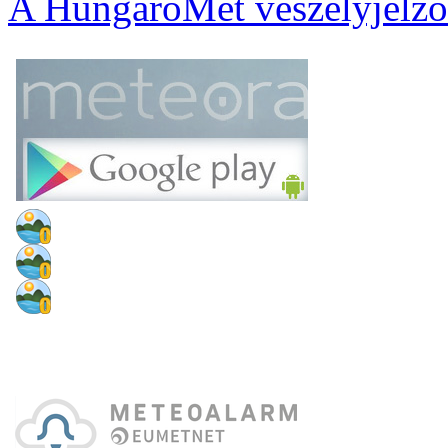
A HungaroMet veszélyjelző