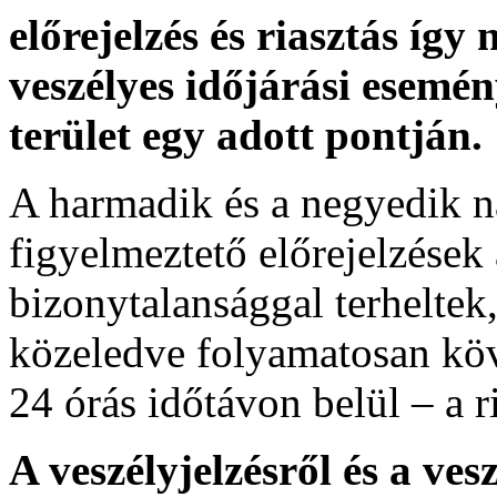
előrejelzés és riasztás így
veszélyes időjárási esemén
terület egy adott pontján.
A harmadik és a negyedik n
figyelmeztető előrejelzések
bizonytalansággal terheltek
közeledve folyamatosan köv
24 órás időtávon belül – a r
A veszélyjelzésről és a ves