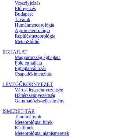
Veszélyjelzés
Előrejelzés
Budapest
Tavaink
Humánmeteorológia
Agrometeorológia
Repülésmeteorológia
MeteoStúdió
ÉGHAJLAT
Magyarország éghajlata
Föld éghajlata
Éghajlatváltozás
Csapadékintenzitás
LEVEGŐKÖRNYEZET
Városi légszennyezettség
Háttérszennyezettség
Gammadózis-teljesítmény
ISMERET-TÁR
Tanulmányok
Meteorológiai hírek
Kisfilmek
Meteorológiai alapismeretek