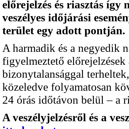
előrejelzés és riasztás így
veszélyes időjárási esemén
terület egy adott pontján.
A harmadik és a negyedik n
figyelmeztető előrejelzések
bizonytalansággal terheltek
közeledve folyamatosan köv
24 órás időtávon belül – a r
A veszélyjelzésről és a ves