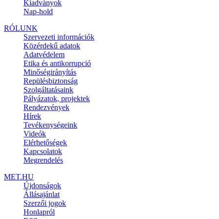
Kiadványok
Nap-hold
RÓLUNK
Szervezeti információk
Közérdekű adatok
Adatvédelem
Etika és antikorrupció
Minőségirányítás
Repülésbiztonság
Szolgáltatásaink
Pályázatok, projektek
Rendezvények
Hírek
Tevékenységeink
Videók
Elérhetőségek
Kapcsolatok
Megrendelés
MET.HU
Újdonságok
Állásajánlat
Szerzői jogok
Honlapról