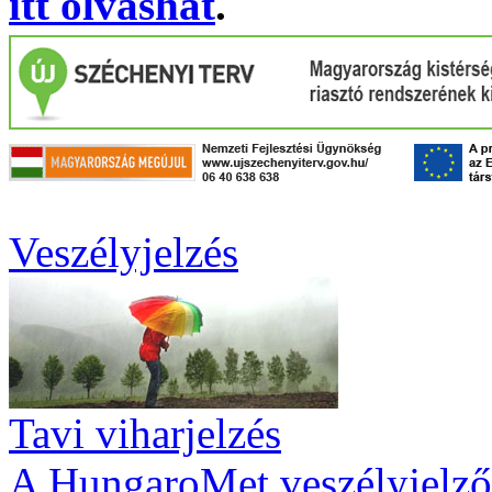
itt olvashat
.
Veszélyjelzés
Tavi viharjelzés
A HungaroMet veszélyjelző