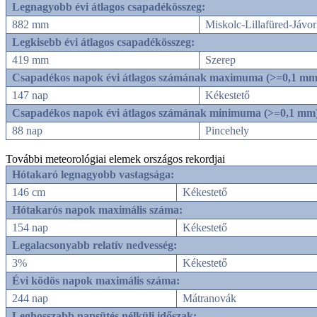
Legnagyobb évi átlagos csapadékösszeg:
882 mm
Miskolc-Lillafüred-Jávor
Legkisebb évi átlagos csapadékösszeg:
419 mm
Szerep
Csapadékos napok évi átlagos számának maximuma (>=0,1 mm
147 nap
Kékestető
Csapadékos napok évi átlagos számának minimuma (>=0,1 mm
88 nap
Pincehely
További meteorológiai elemek országos rekordjai
Hótakaró legnagyobb vastagsága:
146 cm
Kékestető
Hótakarós napok maximális száma:
154 nap
Kékestető
Legalacsonyabb relatív nedvesség:
3%
Kékestető
Évi ködös napok maximális száma:
244 nap
Mátranovák
Leghosszabb napsütés nélküli időszak: