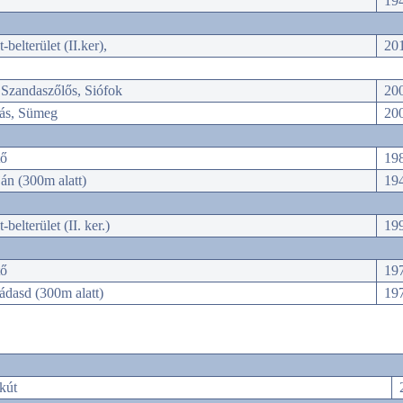
194
belterület (II.ker),
20
Szandaszőlős, Siófok
20
ás, Sümeg
20
tő
19
ján (300m alatt)
19
belterület (II. ker.)
19
tő
19
dasd (300m alatt)
19
kút