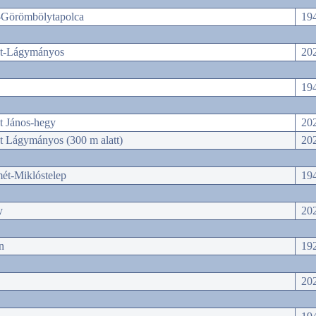
-Görömbölytapolca
194
t-Lágymányos
202
194
t János-hegy
202
t Lágymányos (300 m alatt)
202
ét-Miklóstelep
194
y
202
n
192
202