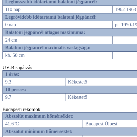
Leghosszabb időtartamú balatoni jégpáncél:
110 nap
1962-1963 
Legrövidebb időtartamú balatoni jégpáncél:
0 nap
pl. 1950-1
Balatoni jégpáncél átlagos maximuma:
24 cm
Balatoni jégpáncél maximális vastagsága:
kb. 50 cm
UV-B sugárzás
1 órás:
9.3
Kékestető
10 perces:
9.7
Kékestető
Budapesti rekordok
Abszolút maximum hőmérséklet:
41.6°C
Budapest Újpest
Abszolút minimum hőmérséklet: