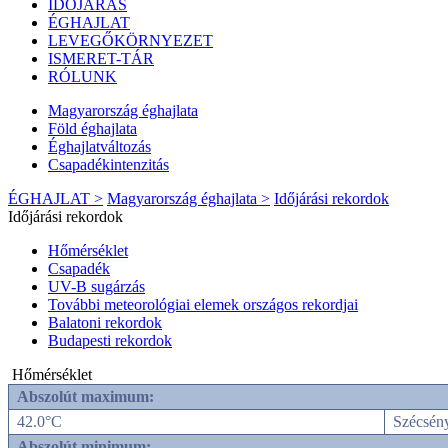
IDŐJÁRÁS
ÉGHAJLAT
LEVEGŐKÖRNYEZET
ISMERET-TÁR
RÓLUNK
Magyarország éghajlata
Föld éghajlata
Éghajlatváltozás
Csapadékintenzitás
ÉGHAJLAT >
Magyarország éghajlata >
Időjárási rekordok
Időjárási rekordok
Hőmérséklet
Csapadék
UV-B sugárzás
További meteorológiai elemek országos rekordjai
Balatoni rekordok
Budapesti rekordok
Hőmérséklet
Abszolút maximum:
42.0°C
Szécsén
Abszolút minimum: