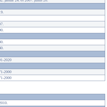
2. január 24. és 2007. július 20.
19.
07.
00.
80.
40.
91-2020
71-2000
71-2000
2010.