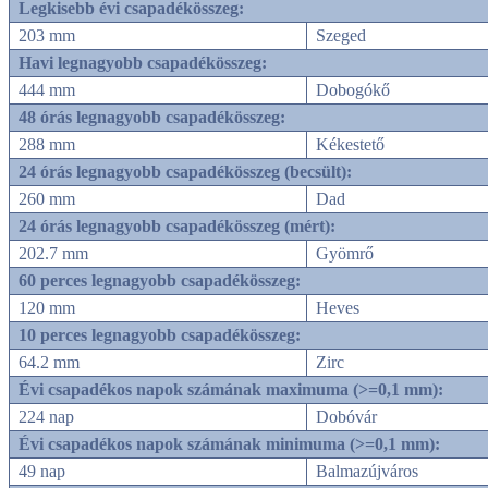
Legkisebb évi csapadékösszeg:
203 mm
Szeged
Havi legnagyobb csapadékösszeg:
444 mm
Dobogókő
48 órás legnagyobb csapadékösszeg:
288 mm
Kékestető
24 órás legnagyobb csapadékösszeg (becsült):
260 mm
Dad
24 órás legnagyobb csapadékösszeg (mért):
202.7 mm
Gyömrő
60 perces legnagyobb csapadékösszeg:
120 mm
Heves
10 perces legnagyobb csapadékösszeg:
64.2 mm
Zirc
Évi csapadékos napok számának maximuma (>=0,1 mm):
224 nap
Dobóvár
Évi csapadékos napok számának minimuma (>=0,1 mm):
49 nap
Balmazújváros