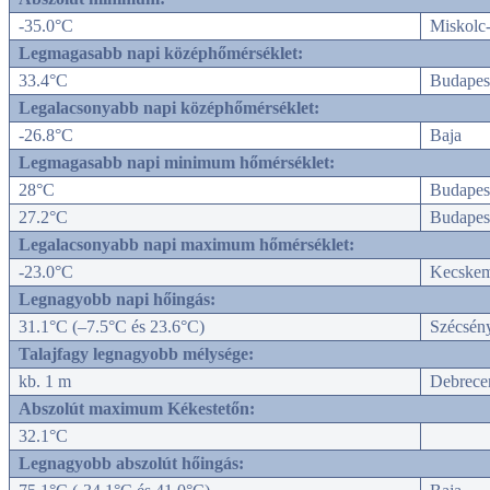
-35.0°C
Miskolc
Legmagasabb napi középhőmérséklet:
33.4°C
Budapes
Legalacsonyabb napi középhőmérséklet:
-26.8°C
Baja
Legmagasabb napi minimum hőmérséklet:
28°C
Budapes
27.2°C
Budapes
Legalacsonyabb napi maximum hőmérséklet:
-23.0°C
Kecskem
Legnagyobb napi hőingás:
31.1°C (
–7.5°C és 23.6°C
)
Szécsén
Talajfagy legnagyobb mélysége:
kb. 1 m
Debrece
Abszolút maximum Kékestetőn:
32.1°C
Legnagyobb abszolút hőingás: