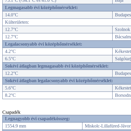
75.1°C (-34.1°C és 41.0°C)
Baja
Legmagasabb évi középhőmérséklet:
14.0°C
Budapest-
Külterületen:
12.7°C
Szolnok 
12.7°C
Bácsalm
Legalacsonyabb évi középhőmérséklet:
4.2°C
Kékeste
6.5°C
Salgótar
Sokévi átlagban legmagasabb évi középhőmérséklet:
12.2°C
Budapest-
Sokévi átlagban legalacsonyabb évi középhőmérséklet:
5.6°C
Kékeste
8.2°C
Borsodná
Csapadék
Legnagyobb évi csapadékösszeg:
1554.9 mm
Miskolc-Lillafüred-Jávor