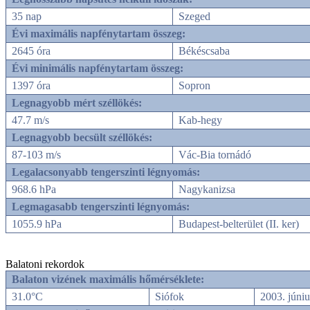
35 nap
Szeged
Évi maximális napfénytartam összeg:
2645 óra
Békéscsaba
Évi minimális napfénytartam összeg:
1397 óra
Sopron
Legnagyobb mért széllökés:
47.7 m/s
Kab-hegy
Legnagyobb becsült széllökés:
87-103 m/s
Vác-Bia tornádó
Legalacsonyabb tengerszinti légnyomás:
968.6 hPa
Nagykanizsa
Legmagasabb tengerszinti légnyomás:
1055.9 hPa
Budapest-belterület (II. ker)
Balatoni rekordok
Balaton vizének maximális hőmérséklete:
31.0°C
Siófok
2003. júniu