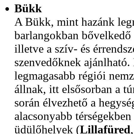
Bükk
A Bükk, mint hazánk leg
barlangokban bővelkedő 
illetve a szív- és érrend
szenvedőknek ajánlható.
legmagasabb régiói nemze
állnak, itt elsősorban a t
során élvezhető a hegysé
alacsonyabb térségekben 
üdülőhelyek (
Lillafüred