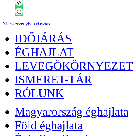
Nincs érvényben riasztás
IDŐJÁRÁS
ÉGHAJLAT
LEVEGŐKÖRNYEZET
ISMERET-TÁR
RÓLUNK
Magyarország éghajlata
Föld éghajlata