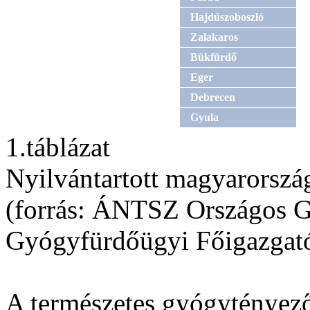
Hajdúszoboszló
Zalakaros
Bükfürdő
Eger
Debrecen
Gyula
1.táblázat
Nyilvántartott magyarorszá
(forrás: ÁNTSZ Országos G
Gyógyfürdőügyi Főigazgat
A természetes gyógytényez