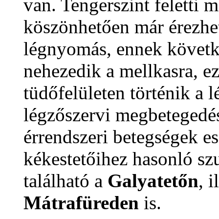
van. Tengerszint feletti
köszönhetően már érezhe
légnyomás, ennek követ
nehezedik a mellkasra, e
tüdőfelületen történik a 
légzőszervi megbetegedés
érrendszeri betegségek es
kékestetőihez hasonló sz
található a
Galyatetőn
, 
Mátrafüreden
is.