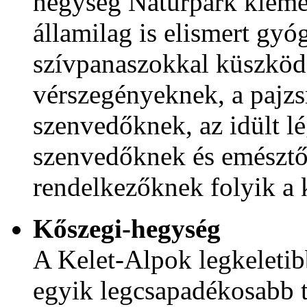
hegység Natúrpark kiemel
államilag is elismert gyó
szívpanaszokkal küszköd
vérszegényeknek, a pajzs
szenvedőknek, az idült l
szenvedőknek és emésztő
rendelkezőknek folyik a 
Kőszegi-hegység
A Kelet-Alpok legkeletib
egyik legcsapadékosabb t