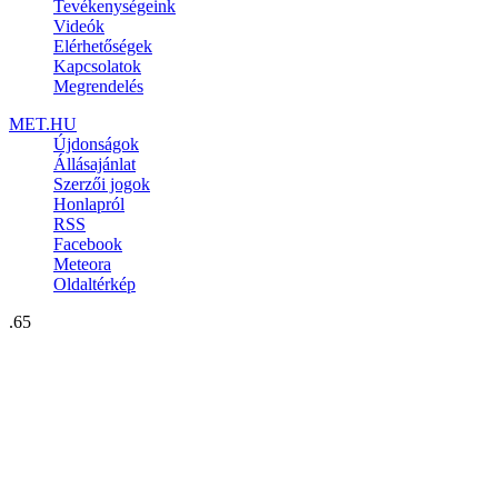
Tevékenységeink
Videók
Elérhetőségek
Kapcsolatok
Megrendelés
MET.HU
Újdonságok
Állásajánlat
Szerzői jogok
Honlapról
RSS
Facebook
Meteora
Oldaltérkép
.65