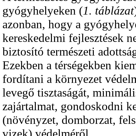
gyógyhelyeken (
1. táblázat
azonban, hogy a gyógyhelyek
kereskedelmi fejlesztések n
biztosító természeti adottsá
Ezekben a térségekben kieme
fordítani a környezet védel
levegő tisztaságát, minimáli
zajártalmat, gondoskodni ke
(növényzet, domborzat, felszí
vizek) védelméről.