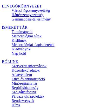
LEVEGŐKÖRNYEZET
Városi légszennyezettség
Háttérszennyezettség
Gammadózis-teljesítmény
ISMERET-TÁR
Tanulmányok
Meteorológiai hírek
Kisfilmek
Meteorológiai alapismeretek
Kiadványok
Nap-hold
RÓLUNK
Szervezeti információk
Közérdekű adatok
Adatvédelem
Etika és antikorrupció
Minőségirányítás
Repülésbiztonság
Szolgáltatásaink
Pályázatok, projektek
Rendezvények
Hírek