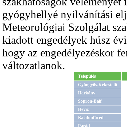
szakhatóságok véleményét is
gyógyhellyé nyilvánítási el
Meteorológiai Szolgálat sz
kiadott engedélyek húsz évi
hogy az engedélyezéskor f
változatlanok.
Település
Gyöngyös-Kékestető
Harkány
Sopron-Balf
Hévíz
Balatonfüred
Parád