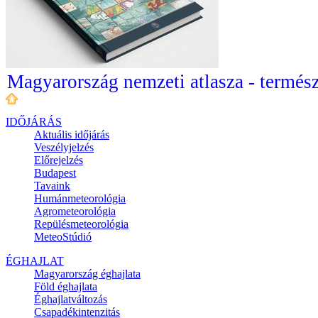
Magyarország nemzeti atlasza - termész
IDŐJÁRÁS
Aktuális
időjárás
Veszélyjelzés
Előrejelzés
Budapest
Tavaink
Humánmeteorológia
Agrometeorológia
Repülésmeteorológia
MeteoStúdió
ÉGHAJLAT
Magyarország éghajlata
Föld éghajlata
Éghajlatváltozás
Csapadékintenzitás