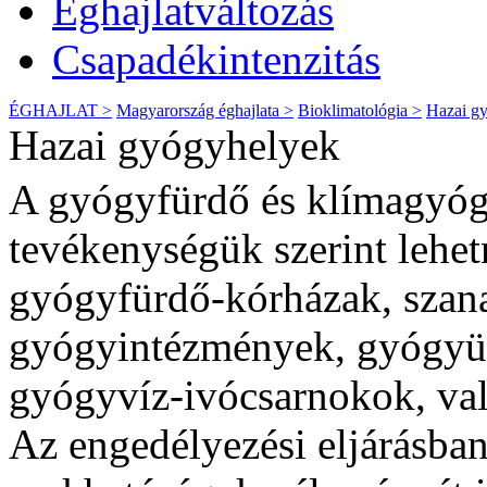
Éghajlatváltozás
Csapadékintenzitás
ÉGHAJLAT >
Magyarország éghajlata >
Bioklimatológia >
Hazai g
Hazai gyógyhelyek
A gyógyfürdő és klímagyóg
tevékenységük szerint lehe
gyógyfürdő-kórházak, szana
gyógyintézmények, gyógyüd
gyógyvíz-ivócsarnokok, va
Az engedélyezési eljárásba