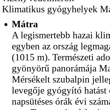
Klimatikus gyógyhelyek M
Mátra
A legismertebb hazai kli
egyben az ország legmag
(1015 m). Természeti ado
gyönyörű panorámája Mag
Mérsékelt szubalpin jelleg
levegője gyógyító hatást
napsütéses órák évi száma 