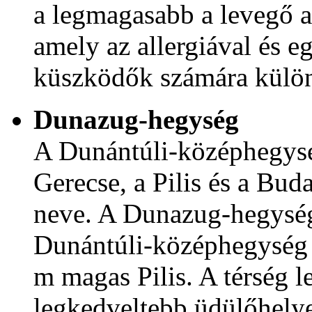
a legmagasabb a levegő a
amely az allergiával és e
küszködők számára külö
Dunazug-hegység
A Dunántúli-középhegység
Gerecse, a Pilis és a Bud
neve. A Dunazug-hegység
Dunántúli-középhegység 
m magas Pilis. A térség l
legkedveltebb üdülőhely