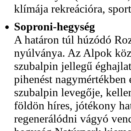
klímája rekreációra, spor
Soproni-hegység
A határon túl húzódó Roz
nyúlványa. Az Alpok köze
szubalpin jellegű éghajla
pihenést nagymértékben e
szubalpin levegője, kell
földön híres, jótékony hat
regenerálódni vágyó ven