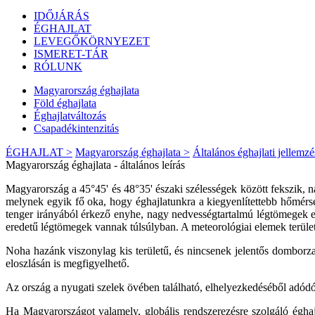
IDŐJÁRÁS
ÉGHAJLAT
LEVEGŐKÖRNYEZET
ISMERET-TÁR
RÓLUNK
Magyarország éghajlata
Föld éghajlata
Éghajlatváltozás
Csapadékintenzitás
ÉGHAJLAT >
Magyarország éghajlata >
Általános éghajlati jellemzé
Magyarország éghajlata - általános leírás
Magyarország a 45°45' és 48°35' északi szélességek között fekszik, na
melynek egyik fő oka, hogy éghajlatunkra a kiegyenlítettebb hőmérsék
tenger irányából érkező enyhe, nagy nedvességtartalmú légtömegek e
eredetű légtömegek vannak túlsúlyban. A meteorológiai elemek terüle
Noha hazánk viszonylag kis területű, és nincsenek jelentős domborza
eloszlásán is megfigyelhető.
Az ország a nyugati szelek övében található, elhelyezkedéséből adód
Ha Magyarországot valamely, globális rendszerezésre szolgáló éghajl