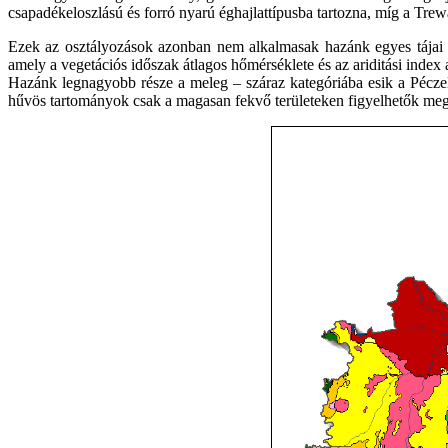
csapadékeloszlású és forró nyarú éghajlattípusba tartozna, míg a Trewa
Ezek az osztályozások azonban nem alkalmasak hazánk egyes tájai k
amely a vegetációs időszak átlagos hőmérséklete és az ariditási index al
Hazánk legnagyobb része a meleg – száraz kategóriába esik a Péczely-
hűvös tartományok csak a magasan fekvő területeken figyelhetők meg