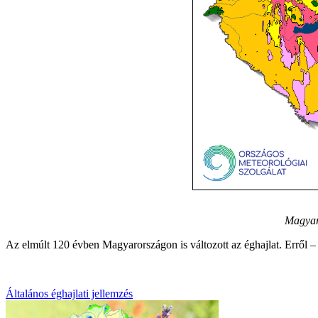
Magyaro
Az elmúlt 120 évben Magyarországon is változott az éghajlat. Erről – b
Általános éghajlati jellemzés