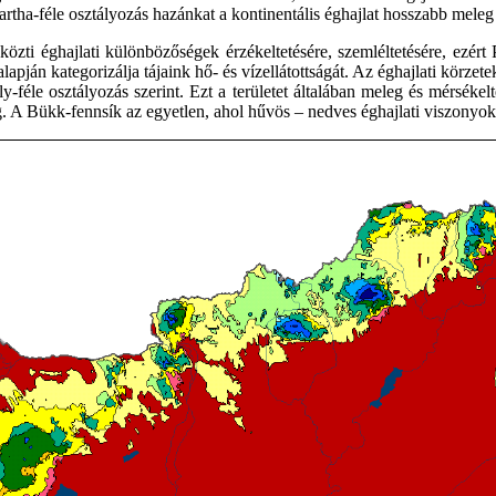
rtha-féle osztályozás hazánkat a kontinentális éghajlat hosszabb meleg 
özti éghajlati különbözőségek érzékeltetésére, szemléltetésére, ezér
apján kategorizálja tájaink hő- és vízellátottságát. Az éghajlati körzete
féle osztályozás szerint. Ezt a területet általában meleg és mérsékel
. A Bükk-fennsík az egyetlen, ahol hűvös – nedves éghajlati viszonyo