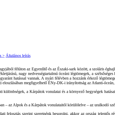
s >
Általános leírás
gyjából félúton az Egyenlítő és az Északi-sark között, a szoláris éghajl
letjárású, nagy nedvességtartalmú óceáni légtömegek, a szélsőséges hő
gyaránt hatással vannak. A nyári félévben a hozzánk érkező légtömege
ti eloszlásában megfigyelhető ÉNy-DK-i irányítottság az Atlanti-óceán,
ti különbségek, a Kárpátok vonulatai és a környező hegységek hatásai h
óan – az Alpok és a Kárpátok vonulataitól körülölelve – az uralkodó s
ati felosztás szerint szeretnénk besorolni, akkor az ország jelentős r