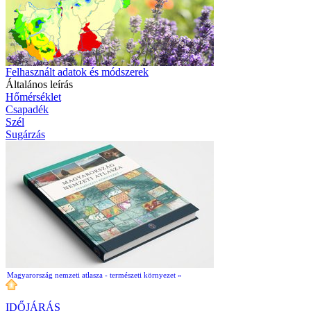
Felhasznált adatok és módszerek
Általános leírás
Hőmérséklet
Csapadék
Szél
Sugárzás
Magyarország nemzeti atlasza - természeti környezet »
IDŐJÁRÁS