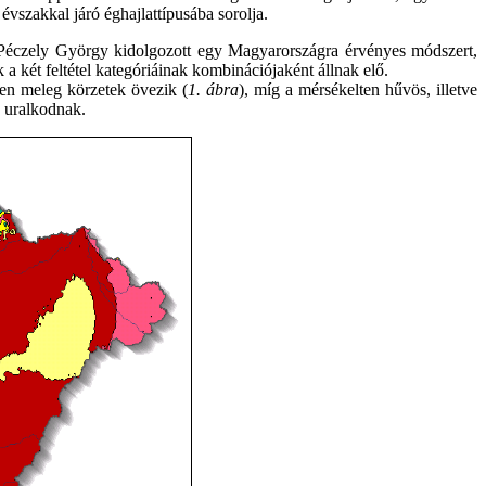
évszakkal járó éghajlattípusába sorolja.
t Péczely György kidolgozott egy Magyarországra érvényes módszert,
k a két feltétel kategóriáinak kombinációjaként állnak elő.
ten meleg körzetek övezik (
1. ábra
), míg a mérsékelten hűvös, illetve
k uralkodnak.