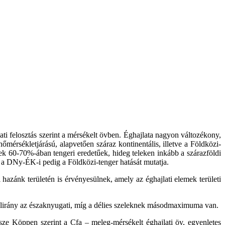
ati felosztás szerint a mérsékelt övben. Éghajlata nagyon változékony,
mérsékletjárású, alapvetően száraz kontinentális, illetve a Földközi-
k 60-70%-ában tengeri eredetűek, hideg teleken inkább a szárazföldi
 a DNy-ÉK-i pedig a Földközi-tenger hatását mutatja.
azánk területén is érvényesülnek, amely az éghajlati elemek területi
zélirány az északnyugati, míg a délies szeleknek másodmaximuma van.
észe Köppen szerint a Cfa – meleg-mérsékelt éghajlati öv, egyenletes