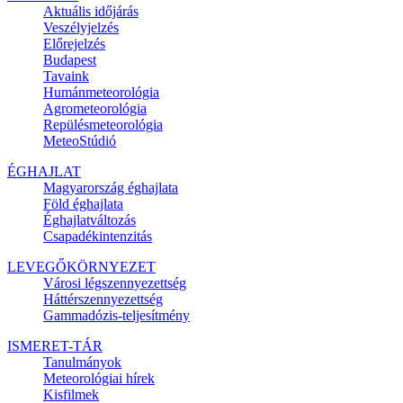
Aktuális
időjárás
Veszélyjelzés
Előrejelzés
Budapest
Tavaink
Humánmeteorológia
Agrometeorológia
Repülésmeteorológia
MeteoStúdió
ÉGHAJLAT
Magyarország éghajlata
Föld éghajlata
Éghajlatváltozás
Csapadékintenzitás
LEVEGŐKÖRNYEZET
Városi légszennyezettség
Háttérszennyezettség
Gammadózis-teljesítmény
ISMERET-TÁR
Tanulmányok
Meteorológiai hírek
Kisfilmek