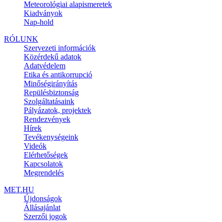
Meteorológiai alapismeretek
Kiadványok
Nap-hold
RÓLUNK
Szervezeti információk
Közérdekű adatok
Adatvédelem
Etika és antikorrupció
Minőségirányítás
Repülésbiztonság
Szolgáltatásaink
Pályázatok, projektek
Rendezvények
Hírek
Tevékenységeink
Videók
Elérhetőségek
Kapcsolatok
Megrendelés
MET.HU
Újdonságok
Állásajánlat
Szerzői jogok