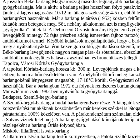
A jósvafői Béke-barlang Magyarország második legnagyobb barlangja,
gyógybarlangja. Ma is aktív, a barlang teljes hosszában folyó patakví
járatok átlagos magassága 10-12 m, átlagos szélessége 4-5 m, ebből te
barlangrészt használnak. Már a barlang feltárása (1952) közben feltű
kutatók nem betegnek meg. Sőt, néhány alkalommal azt is megfigyelté
„gyógyultan" jöttek ki. A Debreceni Orvostudományi Egyetem Gyógysz
levegőjéből mintegy 72 fajta (részben addig ismeretlen fajhoz tartoz
antibiotikumot termel. Későbbi kutatások megállapították, hogy a bar
mely a nyálkahártyákkal érintkezve görcsoldó, gyulladáscsökkentő, 
Béke-barlang levegőjének nagyon magas pára- és sótartalma, abszolút
antibiotikumok együttes hatása az asztmában és bronchitiszes jelleg
Tapolca, Városi Kórház Gyógybarlangja
A tapolcai Kórház-barlang hossza kb. 300 m. Levegőjének magas a 
ebben, hanem a hőmérsékletében van. A mélyből előtörő meleg karszt
barlangokénál lényegesen magasabb, 17-18°C körüli. Gyógyászati célra
használják. Bár a barlangban 1972 óta folynak rendszeres barlangter
Minisztérium csak 1982-ben nyilvánította gyógybarlanggá.
Budapest, Szemlő-hegyi-barlang
A Szemlő-hegyi-barlang a budai barlangrendszer része. A látogatók 
korszerűsítési munkáknak köszönhetően már kerekes székkel is látogat
páratartalma 100% közelében van. A párakondenzátum számtalan oldot
a Salvus víznek felel meg. A barlang gyógyhatású klímájának terápiai
részlegeként a barlang Óriás-folyosójában.
Miskolc, lillafüredi István-barlang
A lillafüredi István-barlang festői környezetben, a Palota Szálló kö