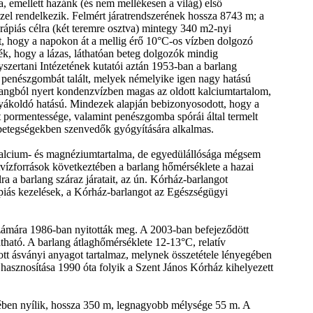
 emellett hazánk (és nem mellékesen a világ) első
zzel rendelkezik. Felmért járatrendszerének hossza 8743 m; a
rápiás célra (két teremre osztva) mintegy 340 m2-nyi
nt, hogy a napokon át a mellig érő 10°C-os vízben dolgozó
k, hogy a lázas, láthatóan beteg dolgozók mindig
ertani Intézetének kutatói aztán 1953-ban a barlang
ó) penészgombát talált, melyek némelyike igen nagy hatású
langból nyert kondenzvízben magas az oldott kalciumtartalom,
nyákoldó hatású. Mindezek alapján bebizonyosodott, hogy a
 pormentessége, valamint penészgomba spórái által termelt
ű betegségekben szenvedők gyógyítására alkalmas.
kalcium- és magnéziumtartalma, de egyedülállósága mégsem
vízforrások következtében a barlang hőmérséklete a hazai
 a barlang száraz járatait, az ún. Kórház-barlangot
ápiás kezelések, a Kórház-barlangot az Egészségügyi
számára 1986-ban nyitották meg. A 2003-ban befejeződött
ható. A barlang átlaghőmérséklete 12-13°C, relatív
t ásványi anyagot tartalmaz, melynek összetétele lényegében
 hasznosítása 1990 óta folyik a Szent János Kórház kihelyezett
zelében nyílik, hossza 350 m, legnagyobb mélysége 55 m. A