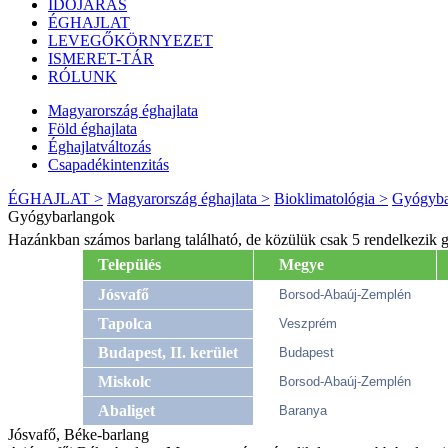
IDŐJÁRÁS
ÉGHAJLAT
LEVEGŐKÖRNYEZET
ISMERET-TÁR
RÓLUNK
Magyarország éghajlata
Föld éghajlata
Éghajlatváltozás
Csapadékintenzitás
ÉGHAJLAT >
Magyarország éghajlata >
Bioklimatológia >
Gyógyba
Gyógybarlangok
Hazánkban számos barlang található, de közülük csak 5 rendelkezik g
Település
Megye
Jósvafő
Borsod-Abaúj-Zemplén
Tapolca
Veszprém
Budapest, II. kerület
Budapest
Miskolc
Borsod-Abaúj-Zemplén
Abaliget
Baranya
Jósvafő, Béke-barlang