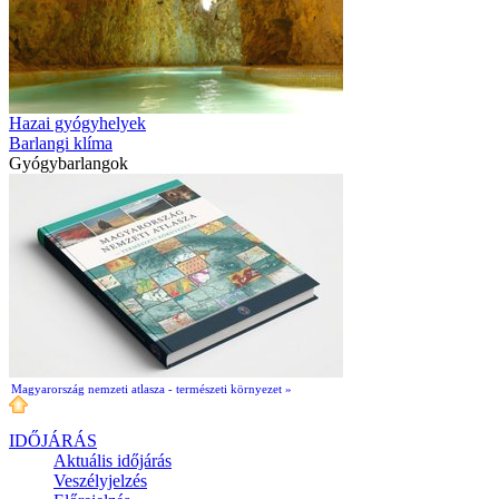
Hazai gyógyhelyek
Barlangi klíma
Gyógybarlangok
Magyarország nemzeti atlasza - természeti környezet »
IDŐJÁRÁS
Aktuális
időjárás
Veszélyjelzés