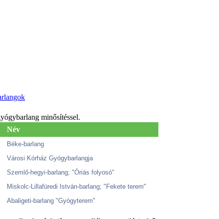
rlangok
yógybarlang minősítéssel.
Név
Béke-barlang
Városi Kórház Gyógybarlangja
Szemlő-hegyi-barlang; "Óriás folyosó"
Miskolc-Lillafüredi István-barlang; "Fekete terem"
Abaligeti-barlang "Gyógyterem"