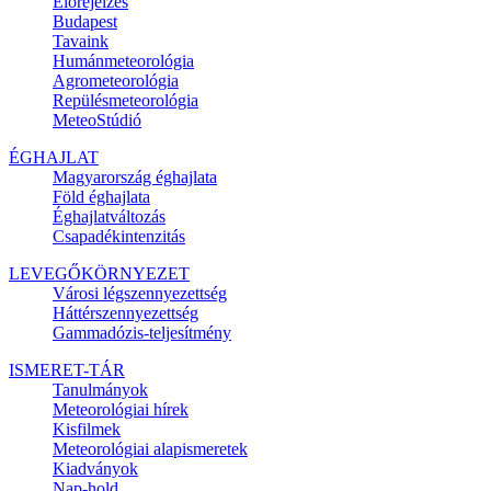
Előrejelzés
Budapest
Tavaink
Humánmeteorológia
Agrometeorológia
Repülésmeteorológia
MeteoStúdió
ÉGHAJLAT
Magyarország éghajlata
Föld éghajlata
Éghajlatváltozás
Csapadékintenzitás
LEVEGŐKÖRNYEZET
Városi légszennyezettség
Háttérszennyezettség
Gammadózis-teljesítmény
ISMERET-TÁR
Tanulmányok
Meteorológiai hírek
Kisfilmek
Meteorológiai alapismeretek
Kiadványok
Nap-hold