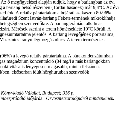
 Az ő megfigyelései alapján tudjuk, hogy a barlangban az évi
 a barlang belső részeiben (Tordai-hasadék) már 9,4°C. Az évi
ized fok. A relatív páratartalom a bejárati szakaszon 89-96%
illafüredi Szent István-barlang Fekete-termének mikroklímája,
 betegségben szenvedőkre. A barlangterápiára alkalmas
 elzárt. Mérések szerint a terem hőmérséklete 10°C körüli. A
gnéziumtartalma jelentős. A barlang levegőjének portartalma,
Vízszintes irányú légmozgás nincs. A terem természetes
 (96%) a levegő relatív páratartalma. A párakondenzátumban
agas magnézium koncentráció (84 mg/l a más barlangokban
ioaktivitása is lényegesen magasabb, mint a felszínen.
kben, elsősorban idült hörghurutban szenvedők
 Könyvkiadó Válallat, Budapest; 316 p.
: Emberpróbáló időjárás - Orvosmeteorológiáról mindenkinek.