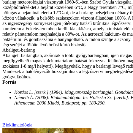
barlang meteorológiai viszonyait 1960-61-ben Szabó Gyula vizsgálta.
középhőmérséklet a bejárat közelében 6°C, a Nagy-teremben 7°C, míg
hőingás a bejáratnál eléri a 12°C-ot, de a barlang belsejében néhány t
között váltakozik, a belsőbb szakaszokon viszont állandóan 100%. A l
az ingerszegény környezet igen jótékony hatású krónikus légzőszervi
kúraterem a Fekete-teremben került kialakításra, amely a turisták elől
relatív páratartalom meghaladja a 80%-ot. Az aeroszol kalcium- és ma
baktérium- és gombaszáma elhanyagolható. A radon szintje alacsony. 
légcseréjét a fölötte lévő óriási kürtő biztosítja.
Abaligeti-barlang
Abaligeti-barlangban, akárcsak a többi gyógybarlangban, igen magas
megfigyelhető magas kalciumtartalom hatását fokozza a feltűnően m
szokásos 1-8 mg/l helyett!). Megfigyelték, hogy a barlangi levegő rad
Mindezek a hatótényezők hozzájárulnak a légzőszervi megbetegedése
gyógyulásához.
Forrás
Kordos L. [szerk.] (1984): Magyarország barlangjai. Gondolat
Németh Á. (2008): Bioklimatológia. In: Holicska Sz. [szerk.]
Athenaeum 2000 Kiadó, Budapest; pp. 180-200.
Bioklimatológia