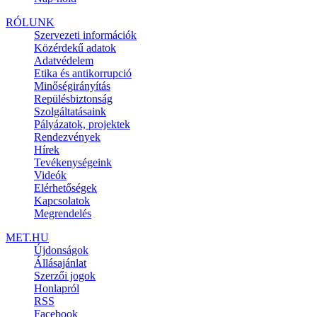
RÓLUNK
Szervezeti információk
Közérdekű adatok
Adatvédelem
Etika és antikorrupció
Minőségirányítás
Repülésbiztonság
Szolgáltatásaink
Pályázatok, projektek
Rendezvények
Hírek
Tevékenységeink
Videók
Elérhetőségek
Kapcsolatok
Megrendelés
MET.HU
Újdonságok
Állásajánlat
Szerzői jogok
Honlapról
RSS
Facebook