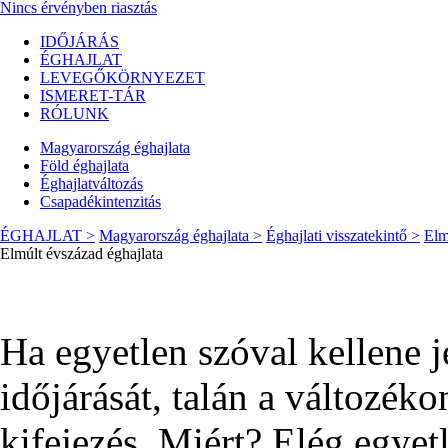
Nincs érvényben riasztás
IDŐJÁRÁS
ÉGHAJLAT
LEVEGŐKÖRNYEZET
ISMERET-TÁR
RÓLUNK
Magyarország éghajlata
Föld éghajlata
Éghajlatváltozás
Csapadékintenzitás
ÉGHAJLAT >
Magyarország éghajlata >
Éghajlati visszatekintő >
Elm
Elmúlt évszázad éghajlata
Ha egyetlen szóval kellene 
időjárását, talán a változék
kifejezés. Miért? Elég egyet