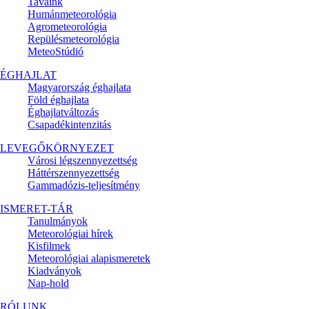
Tavaink
Humánmeteorológia
Agrometeorológia
Repülésmeteorológia
MeteoStúdió
ÉGHAJLAT
Magyarország éghajlata
Föld éghajlata
Éghajlatváltozás
Csapadékintenzitás
LEVEGŐKÖRNYEZET
Városi légszennyezettség
Háttérszennyezettség
Gammadózis-teljesítmény
ISMERET-TÁR
Tanulmányok
Meteorológiai hírek
Kisfilmek
Meteorológiai alapismeretek
Kiadványok
Nap-hold
RÓLUNK