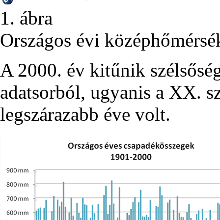
1. ábra
Országos évi középhőmérsé
A 2000. év kitűnik szélsősé
adatsorból, ugyanis a XX. s
legszárazabb éve volt.