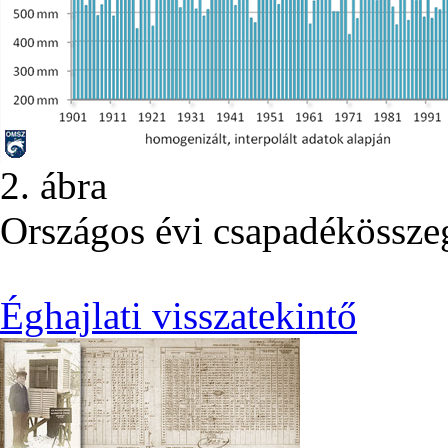
2. ábra
Országos évi csapadékössze
Éghajlati visszatekintő