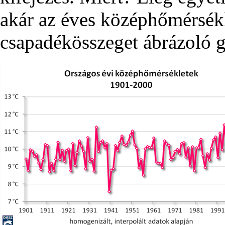
akár az éves középhőmérsékl
csapadékösszeget ábrázoló g