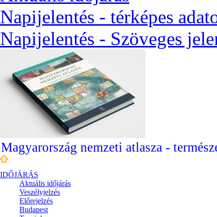
Napijelentés - térképes adat
Napijelentés - Szöveges jele
Magyarország nemzeti atlasza - természe
IDŐJÁRÁS
Aktuális
időjárás
Veszélyjelzés
Előrejelzés
Budapest