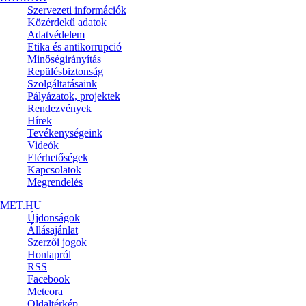
Szervezeti információk
Közérdekű adatok
Adatvédelem
Etika és antikorrupció
Minőségirányítás
Repülésbiztonság
Szolgáltatásaink
Pályázatok, projektek
Rendezvények
Hírek
Tevékenységeink
Videók
Elérhetőségek
Kapcsolatok
Megrendelés
MET.HU
Újdonságok
Állásajánlat
Szerzői jogok
Honlapról
RSS
Facebook
Meteora
Oldaltérkép