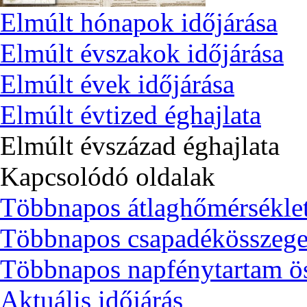
Elmúlt hónapok időjárása
Elmúlt évszakok időjárása
Elmúlt évek időjárása
Elmúlt évtized éghajlata
Elmúlt évszázad éghajlata
Kapcsolódó oldalak
Többnapos átlaghőmérsékle
Többnapos csapadékösszeg
Többnapos napfénytartam ö
Aktuális időjárás