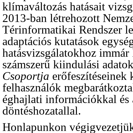
klímaváltozás hatásait vizs
2013-ban létrehozott Nemz
Térinformatikai Rendszer le
adaptációs kutatások egység
hatásvizsgálatokhoz immár 
számszerű kiindulási adat
Csoportja
erőfeszítéseinek 
felhasználók megbarátkoztak
éghajlati információkkal és
döntéshozatallal.
Honlapunkon végigvezetjük 