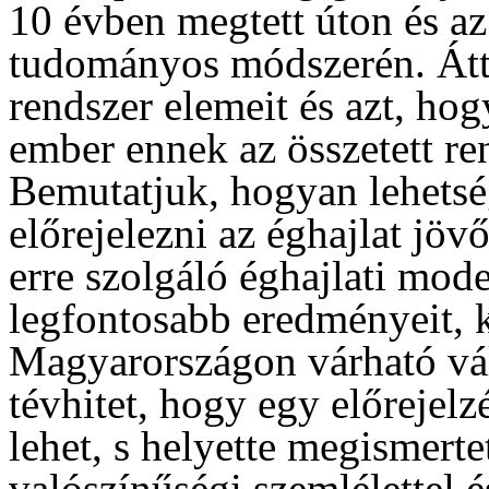
10 évben megtett úton és az
tudományos módszerén. Áttek
rendszer elemeit és azt, hog
ember ennek az összetett re
Bemutatjuk, hogyan lehetség
előrejelezni az éghajlat jövő
erre szolgáló éghajlati mode
legfontosabb eredményeit, k
Magyarországon várható vált
tévhitet, hogy egy előrejelz
lehet, s helyette megismerte
valószínűségi szemlélettel