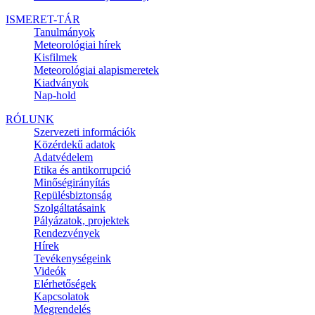
ISMERET-TÁR
Tanulmányok
Meteorológiai hírek
Kisfilmek
Meteorológiai alapismeretek
Kiadványok
Nap-hold
RÓLUNK
Szervezeti információk
Közérdekű adatok
Adatvédelem
Etika és antikorrupció
Minőségirányítás
Repülésbiztonság
Szolgáltatásaink
Pályázatok, projektek
Rendezvények
Hírek
Tevékenységeink
Videók
Elérhetőségek
Kapcsolatok
Megrendelés