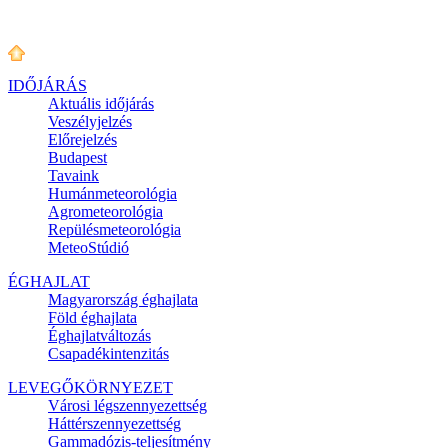
IDŐJÁRÁS
Aktuális
időjárás
Veszélyjelzés
Előrejelzés
Budapest
Tavaink
Humánmeteorológia
Agrometeorológia
Repülésmeteorológia
MeteoStúdió
ÉGHAJLAT
Magyarország éghajlata
Föld éghajlata
Éghajlatváltozás
Csapadékintenzitás
LEVEGŐKÖRNYEZET
Városi légszennyezettség
Háttérszennyezettség
Gammadózis-teljesítmény