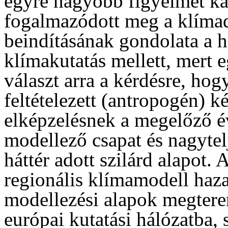
egyre nagyobb figyelmet ka
fogalmazódott meg a klíma
beindításának gondolata a h
klímakutatás mellett, mert 
választ arra a kérdésre, ho
feltételezett (antropogén) k
elképzelésnek a megelőző é
modellező csapat és nagyte
háttér adott szilárd alapot
regionális klímamodell haza
modellezési alapok megtere
európai kutatási hálózatba, 