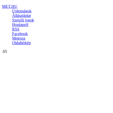
MET.HU
Újdonságok
Állásajánlat
Szerzői jogok
Honlapról
RSS
Facebook
Meteora
Oldaltérkép
.65