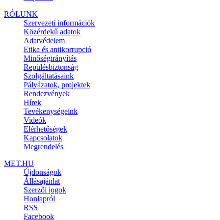
RÓLUNK
Szervezeti információk
Közérdekű adatok
Adatvédelem
Etika és antikorrupció
Minőségirányítás
Repülésbiztonság
Szolgáltatásaink
Pályázatok, projektek
Rendezvények
Hírek
Tevékenységeink
Videók
Elérhetőségek
Kapcsolatok
Megrendelés
MET.HU
Újdonságok
Állásajánlat
Szerzői jogok
Honlapról
RSS
Facebook