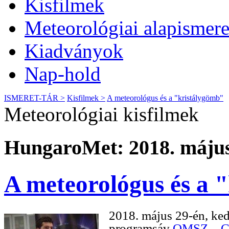
Kisfilmek
Meteorológiai alapismere
Kiadványok
Nap-hold
ISMERET-TÁR >
Kisfilmek >
A meteorológus és a "kristálygömb"
Meteorológiai kisfilmek
HungaroMet: 2018. május
A meteorológus és a 
2018. május 29-én, ked
programsáv
OMSZ – Cs