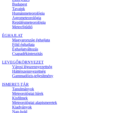
Budapest
Tavaink
Humánmeteorológia
Agrometeorológia
Repülésmeteorológia
MeteoStúdió
ÉGHAJLAT
Magyarország éghajlata
Föld éghajlata
Éghajlatváltozás
Csapadékintenzitás
LEVEGŐKÖRNYEZET
Városi légszennyezettség
Háttérszennyezettség
Gammadózis-teljesítmény
ISMERET-TÁR
Tanulmányok
Meteorológiai hírek
Kisfilmek
Meteorológiai alapismeretek
Kiadványok
Nap-hold