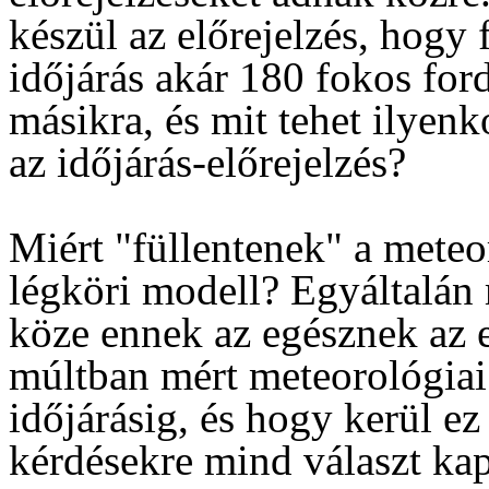
készül az előrejelzés, hogy 
időjárás akár 180 fokos for
másikra, és mit tehet ilyen
az időjárás-előrejelzés?
Miért "füllentenek" a mete
légköri modell? Egyáltalán 
köze ennek az egésznek az e
múltban mért meteorológiai
időjárásig, és hogy kerül e
kérdésekre mind választ ka