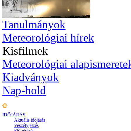
Tanulmányok
Meteorológiai hírek
Kisfilmek
Meteorológiai alapismerete
Kiadványok
Nap-hold
IDŐJÁRÁS
Aktuális
időjárás
Veszélyjelzés
Előrejelzés