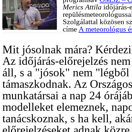
Merics Attila
időjárás-e
repülésmeteorológussa
Szolgálattal közösen sz
címe
A meteorológus é
Mit jósolnak mára? Kérdezi
Az időjárás-előrejelzés nem
áll, s a "jósok" nem "légbő
támaszkodnak. Az Országos
munkatársai a nap 24 órájáb
modelleket elemeznek, napo
tanácskoznak, s
ha kell, aká
előrejelzéseket adnak közre