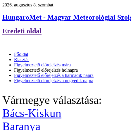
2026. augusztus 8. szombat
HungaroMet - Magyar Meteorológiai Szolg
Eredeti oldal
Főoldal
Riasztás
Figyelmeztető előrejelzés mára
Figyelmeztető előrejelzés holnapra
Figyelmeztető előrejelzés a harmadik napra
Figyelmeztető előrejelzés a negyedik napra
Vármegye választása:
Bács-Kiskun
Baranya