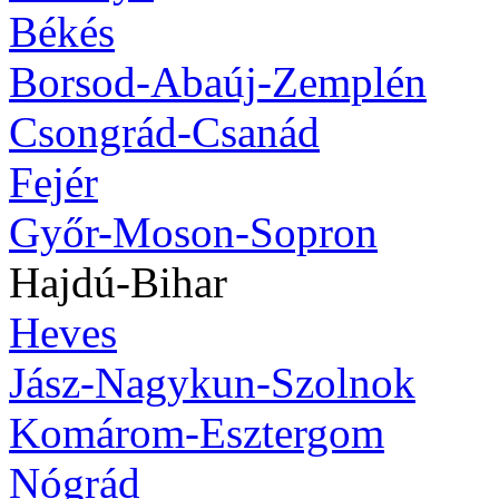
Békés
Borsod-Abaúj-Zemplén
Csongrád-Csanád
Fejér
Győr-Moson-Sopron
Hajdú-Bihar
Heves
Jász-Nagykun-Szolnok
Komárom-Esztergom
Nógrád