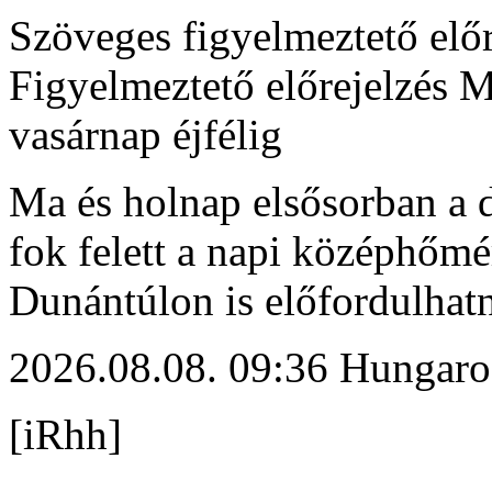
Szöveges figyelmeztető előr
Figyelmeztető előrejelzés 
vasárnap éjfélig
Ma és holnap elsősorban a d
fok felett a napi középhőmé
Dunántúlon is előfordulhat
2026.08.08. 09:36 Hungaro
[iRhh]