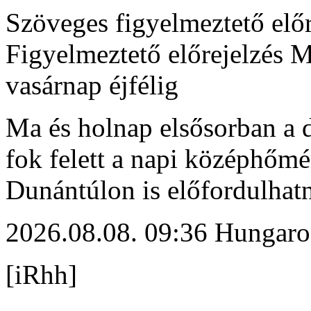
Szöveges figyelmeztető előr
Figyelmeztető előrejelzés 
vasárnap éjfélig
Ma és holnap elsősorban a d
fok felett a napi középhőmé
Dunántúlon is előfordulhat
2026.08.08. 09:36 Hungaro
[iRhh]