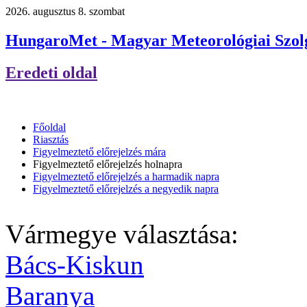
2026. augusztus 8. szombat
HungaroMet - Magyar Meteorológiai Szolg
Eredeti oldal
Főoldal
Riasztás
Figyelmeztető előrejelzés mára
Figyelmeztető előrejelzés holnapra
Figyelmeztető előrejelzés a harmadik napra
Figyelmeztető előrejelzés a negyedik napra
Vármegye választása:
Bács-Kiskun
Baranya