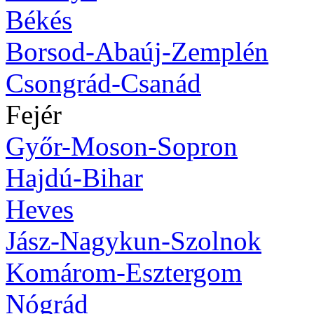
Békés
Borsod-Abaúj-Zemplén
Csongrád-Csanád
Fejér
Győr-Moson-Sopron
Hajdú-Bihar
Heves
Jász-Nagykun-Szolnok
Komárom-Esztergom
Nógrád