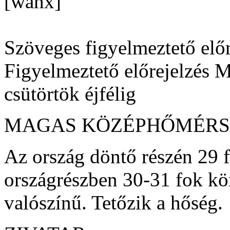
[wahx]
Szöveges figyelmeztető előr
Figyelmeztető előrejelzés 
csütörtök éjfélig
MAGAS KÖZÉPHŐMÉRS
Az ország döntő részén 29 f
országrészben 30-31 fok kö
valószínű. Tetőzik a hőség.