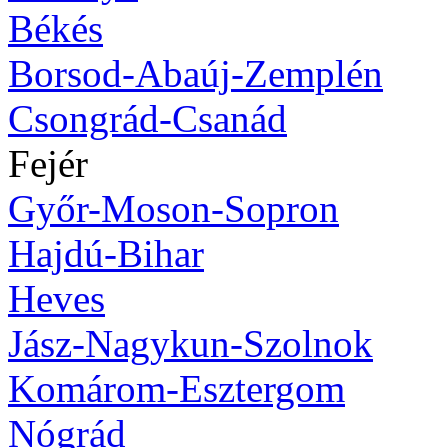
Békés
Borsod-Abaúj-Zemplén
Csongrád-Csanád
Fejér
Győr-Moson-Sopron
Hajdú-Bihar
Heves
Jász-Nagykun-Szolnok
Komárom-Esztergom
Nógrád