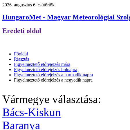
2026. augusztus 6. csütörtök
HungaroMet - Magyar Meteorológiai Szolg
Eredeti oldal
Főoldal
Riasztás
Figyelmeztető előrejelzés mára
Figyelmeztető előrejelzés holnapra
Figyelmeztető előrejelzés a harmadik napra
Figyelmeztető előrejelzés a negyedik napra
Vármegye választása:
Bács-Kiskun
Baranya