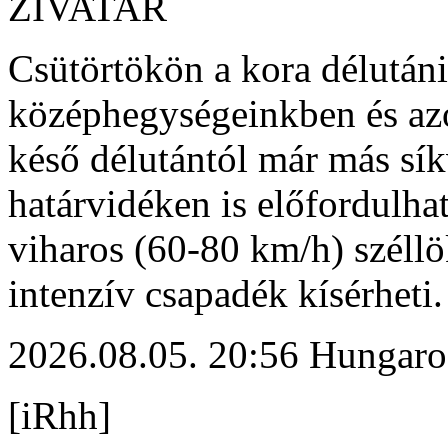
ZIVATAR
Csütörtökön a kora délutáni
középhegységeinkben és az
késő délutántól már más sík
határvidéken is előfordulhat
viharos (60-80 km/h) széllö
intenzív csapadék kísérheti.
2026.08.05. 20:56 Hungaro
[iRhh]