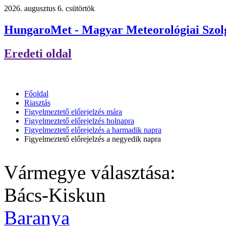
2026. augusztus 6. csütörtök
HungaroMet - Magyar Meteorológiai Szolg
Eredeti oldal
Főoldal
Riasztás
Figyelmeztető előrejelzés mára
Figyelmeztető előrejelzés holnapra
Figyelmeztető előrejelzés a harmadik napra
Figyelmeztető előrejelzés a negyedik napra
Vármegye választása:
Bács-Kiskun
Baranya