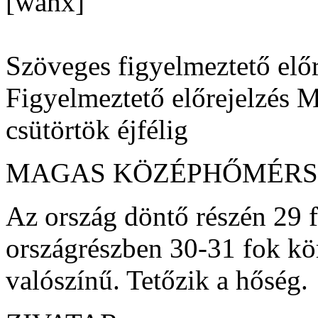
[wahx]
Szöveges figyelmeztető előr
Figyelmeztető előrejelzés 
csütörtök éjfélig
MAGAS KÖZÉPHŐMÉRS
Az ország döntő részén 29 f
országrészben 30-31 fok kö
valószínű. Tetőzik a hőség.