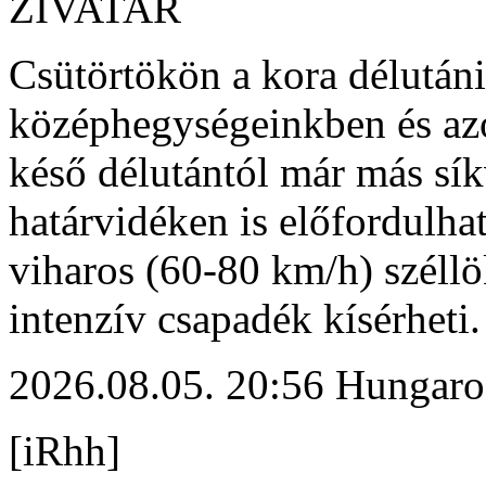
ZIVATAR
Csütörtökön a kora délutáni
középhegységeinkben és az
késő délutántól már más sík
határvidéken is előfordulhat
viharos (60-80 km/h) széllö
intenzív csapadék kísérheti.
2026.08.05. 20:56 Hungaro
[iRhh]