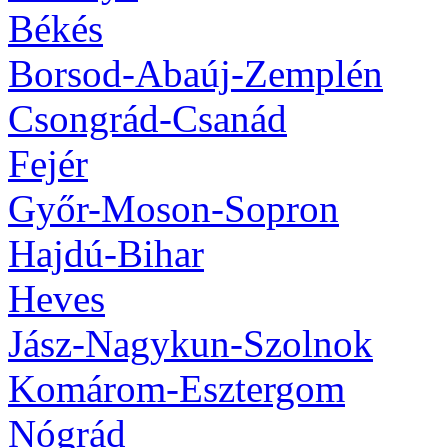
Békés
Borsod-Abaúj-Zemplén
Csongrád-Csanád
Fejér
Győr-Moson-Sopron
Hajdú-Bihar
Heves
Jász-Nagykun-Szolnok
Komárom-Esztergom
Nógrád