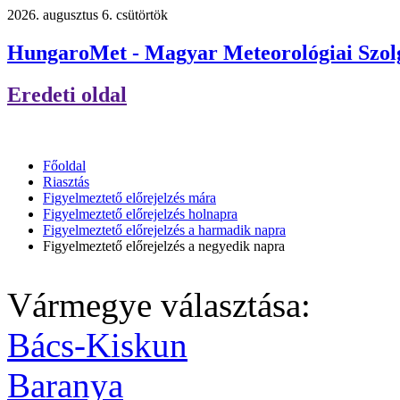
2026. augusztus 6. csütörtök
HungaroMet - Magyar Meteorológiai Szolg
Eredeti oldal
Főoldal
Riasztás
Figyelmeztető előrejelzés mára
Figyelmeztető előrejelzés holnapra
Figyelmeztető előrejelzés a harmadik napra
Figyelmeztető előrejelzés a negyedik napra
Vármegye választása:
Bács-Kiskun
Baranya