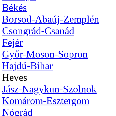
Békés
Borsod-Abaúj-Zemplén
Csongrád-Csanád
Fejér
Győr-Moson-Sopron
Hajdú-Bihar
Heves
Jász-Nagykun-Szolnok
Komárom-Esztergom
Nógrád