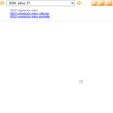
NDVI vegetációs index
NDVI vegetációs index változás
NDVI vegetációs index anomália